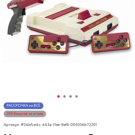
РАССРОЧКА на ВСЁ
300 бонусов за отзыв
Артикул: #34bfce4c-463a-11ee-9ef6-005056b72201