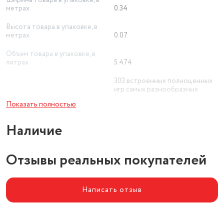
Ширина товара в упаковке, в
метрах
0.34
Высота товара в упаковке, в
метрах
0.07
Объем товара в упаковке, в
литрах
5.474
303 встроенных полноценных
игр самых разнообразных
Игры в комплекте
жанров
Показать полностью
Источник питания
сеть
Наличие
Отзывы реальных покупателей
Написать отзыв