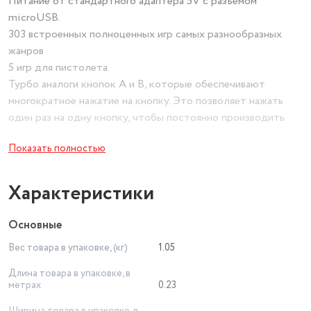
Питание от стандартного адаптера 5V с разъемом
microUSB.
303 встроенных полноценных игр самых разнообразных
жанров
5 игр для пистолета.
Турбо аналоги кнопок A и B, которые обеспечивают
многократное нажатие на кнопку. Это позволяет нажать
один раз на одну кнопку, чтобы постоянно производить
выстрелы или прыгать.
Показать полностью
Комплектация
Игровая приставка Retro Genesis® 8 Bit Lasergun.
Световой пистолет Zapper.
Характеристики
Два проводных джойстика.
AV-кабель.
Основные
Адаптер питания.
Вес товара в упаковке, (кг)
1.05
Инструкция.
(Работает и на ЖК телевизорах)
Длина товара в упаковке, в
метрах
0.23