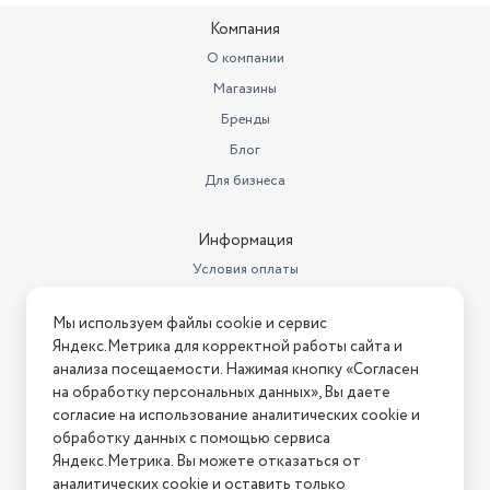
Компания
О компании
Магазины
Бренды
Блог
Для бизнеса
Информация
Условия оплаты
Условия доставки
Мы используем файлы cookie и сервис
Условия возврата
Яндекс.Метрика для корректной работы сайта и
Нашли ошибку на сайте?
Напишите нам
.
анализа посещаемости. Нажимая кнопку «Согласен
на обработку персональных данных», Вы даете
2026 © Интернет-магазин "АстМаркет". У нас есть всё!
согласие на использование аналитических cookie и
обработку данных с помощью сервиса
Яндекс.Метрика. Вы можете отказаться от
аналитических cookie и оставить только
Политика конфиденциальности