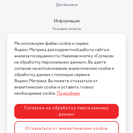
Для бизнеса
Информация
Условия оплаты
Условия доставки
Мы используем файлы cookie и сервис
Условия возврата
Яндекс.Метрика для корректной работы сайта и
Нашли ошибку на сайте?
Напишите нам
.
анализа посещаемости. Нажимая кнопку «Согласен
на обработку персональных данных», Вы даете
2026 © Интернет-магазин "АстМаркет". У нас есть всё!
согласие на использование аналитических cookie и
обработку данных с помощью сервиса
Яндекс.Метрика. Вы можете отказаться от
аналитических cookie и оставить только
Политика конфиденциальности
необходимые cookie.
Подробнее
.
Согласен на обработку персональных
данных
Разработка сайта
ASTDESIGN
Отказаться от аналитических cookie