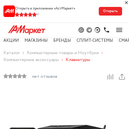
Открыть в приложении «АстМарке‪т‬»
Открыть
41
АКЦИИ
МАГАЗИНЫ
БРЕНДЫ
СПЛИТ-СИСТЕМЫ
СМА
Каталог
Компьютерные товары и Ноутбуки
Компьютерные аксессуары
Клавиатуры
нет отзывов