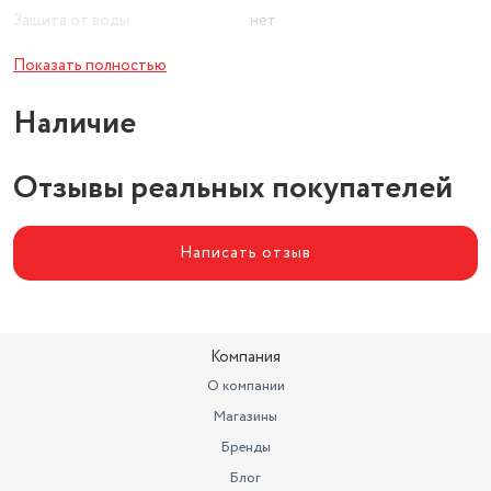
Защита от воды
нет
Основной цвет
черный
Показать полностью
Размеры (ШxВxГ)
515x32x215 мм
Наличие
Ширина (см)
51.5
Отзывы реальных покупателей
Написать отзыв
Компания
О компании
Магазины
Бренды
Блог