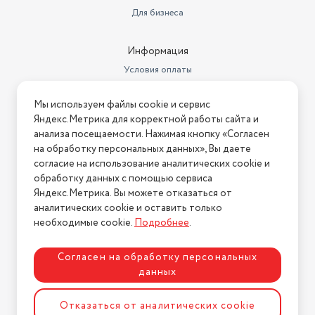
Для бизнеса
Информация
Условия оплаты
Условия доставки
Мы используем файлы cookie и сервис
Условия возврата
Яндекс.Метрика для корректной работы сайта и
Нашли ошибку на сайте?
Напишите нам
.
анализа посещаемости. Нажимая кнопку «Согласен
на обработку персональных данных», Вы даете
2026 © Интернет-магазин "АстМаркет". У нас есть всё!
согласие на использование аналитических cookie и
обработку данных с помощью сервиса
Яндекс.Метрика. Вы можете отказаться от
аналитических cookie и оставить только
Политика конфиденциальности
необходимые cookie.
Подробнее
.
Согласен на обработку персональных
данных
Разработка сайта
ASTDESIGN
Отказаться от аналитических cookie