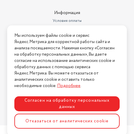
Основной цвет
черный
Информация
Длина кабеля (м)
1.5
Условия оплаты
Условия доставки
Мы используем файлы cookie и сервис
Условия возврата
Яндекс.Метрика для корректной работы сайта и
Нашли ошибку на сайте?
Напишите нам
.
анализа посещаемости. Нажимая кнопку «Согласен
на обработку персональных данных», Вы даете
2026 © Интернет-магазин "АстМаркет". У нас есть всё!
согласие на использование аналитических cookie и
обработку данных с помощью сервиса
Яндекс.Метрика. Вы можете отказаться от
аналитических cookie и оставить только
Политика конфиденциальности
необходимые cookie.
Подробнее
.
Согласен на обработку персональных
данных
Разработка сайта
ASTDESIGN
Отказаться от аналитических cookie