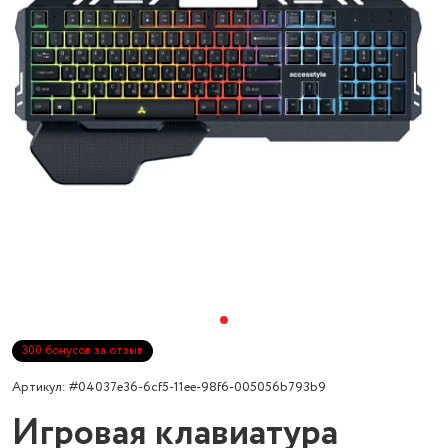
300 бонусов за отзыв
Артикул: #04037e36-6cf5-11ee-98f6-005056b793b9
Игровая клавиатура