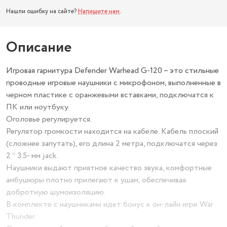
Нашли ошибку на сайте?
Напишите нам
.
Описание
Игровая гарнитура Defender Warhead G-120 – это стильные
проводные игровые наушники с микрофоном, выполненные в
черном пластике с оранжевыми вставками, подключатся к
ПК или ноутбуку.
Оголовье регулируется.
Регулятор громкости находится на кабеле. Кабель плоский
(сложнее запутать), его длина 2 метра, подключатся через
2 * 3.5- мм jack.
Наушники выдают приятное качество звука, комфортные
амбушюры плотно прилегают к ушам, обеспечивая
добротную шумоизоляцию.
В комплекте с наушниками идет бонус к он-лайн игре War
Thunder.