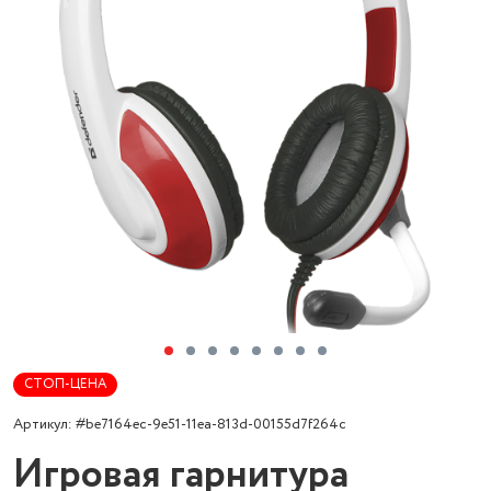
СТОП-ЦЕНА
Артикул: #be7164ec-9e51-11ea-813d-00155d7f264c
Игровая гарнитура