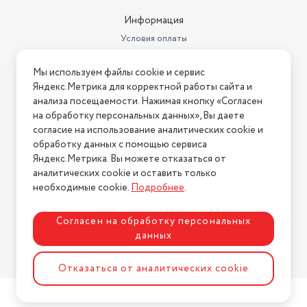
Информация
Условия оплаты
Условия доставки
Мы используем файлы cookie и сервис
Условия возврата
Яндекс.Метрика для корректной работы сайта и
Нашли ошибку на сайте?
Напишите нам
.
анализа посещаемости. Нажимая кнопку «Согласен
на обработку персональных данных», Вы даете
2026 © Интернет-магазин "АстМаркет". У нас есть всё!
согласие на использование аналитических cookie и
обработку данных с помощью сервиса
Яндекс.Метрика. Вы можете отказаться от
аналитических cookie и оставить только
Политика конфиденциальности
необходимые cookie.
Подробнее
.
Согласен на обработку персональных
данных
Разработка сайта
ASTDESIGN
Отказаться от аналитических cookie