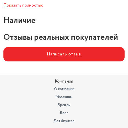
Цвет товара
красно-белый
Показать полностью
Тип проводного соединения
2x jack 3.5 мм
Наличие
Отзывы реальных покупателей
Написать отзыв
Компания
О компании
Магазины
Бренды
Блог
Для бизнеса