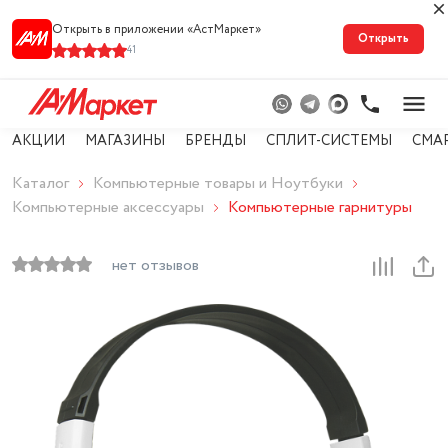
Открыть в приложении «АстМарке‪т‬»
Открыть
41
АКЦИИ
МАГАЗИНЫ
БРЕНДЫ
СПЛИТ-СИСТЕМЫ
СМА
Каталог
Компьютерные товары и Ноутбуки
Компьютерные аксессуары
Компьютерные гарнитуры
нет отзывов