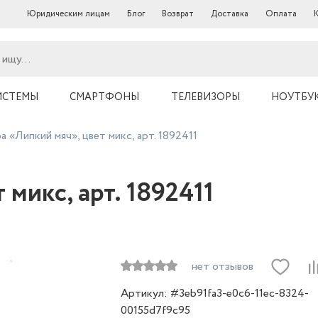
Юридическим лицам
Блог
Возврат
Доставка
Оплата
ИСТЕМЫ
СМАРТФОНЫ
ТЕЛЕВИЗОРЫ
НОУТБУ
а «Липкий мяч», цвет микс, арт. 1892411
 микс, арт. 1892411
нет отзывов
Артикул: #3eb91fa3-e0c6-11ec-8324-
00155d7f9c95