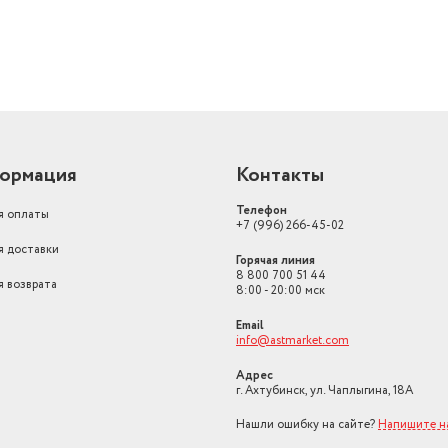
ормация
Контакты
Телефон
я оплаты
+7 (996) 266-45-02
я доставки
Горячая линия
8 800 700 51 44
я возврата
8:00 - 20:00 мск
Email
info@astmarket.com
Адрес
г. Ахтубинск, ул. Чаплыгина, 18А
Нашли ошибку на сайте?
Напишите н