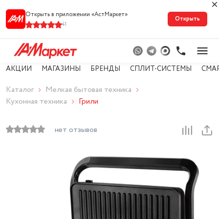
Открыть в приложении «АстМарке‪т‬»
Открыть
41
АКЦИИ
МАГАЗИНЫ
БРЕНДЫ
СПЛИТ-СИСТЕМЫ
СМА
Каталог
Мелкая бытовая техника
Кухонная техника
Грили
нет отзывов