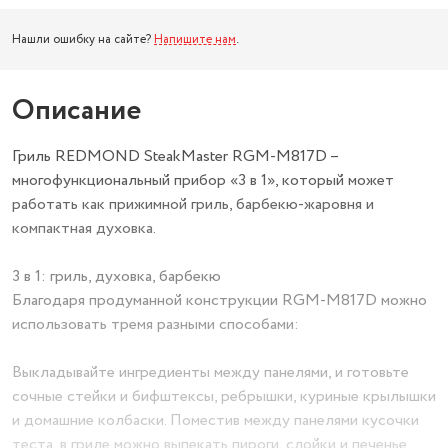
Нашли ошибку на сайте?
Напишите нам
.
Описание
Гриль REDMOND SteakMaster RGM-M817D –
многофункциональный прибор «3 в 1», который может
работать как прижимной гриль, барбекю-жаровня и
компактная духовка.
3 в 1: гриль, духовка, барбекю
Благодаря продуманной конструкции RGM-M817D можно
использовать тремя разными способами:
Выкладывайте ингредиенты между панелями, и готовьте
сочные стейки и бифштексы, ребрышки, куриные крылышки
и домашние колбаски. Поместив между панелями кусочки
теста, в гриле можно выпекать пироги, слойки и печенье.