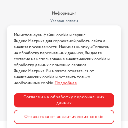
машине.
Информация
SteakMaster REDMOND – жарит по-настоящему!
Условия оплаты
Условия доставки
* Противень REDMOND RAM-BP1 и фольгированная
Мы используем файлы cookie и сервис
Условия возврата
форма не входят в базовую комплектацию прибора и
Яндекс.Метрика для корректной работы сайта и
приобретаются отдельно.
Нашли ошибку на сайте?
Напишите нам
.
анализа посещаемости. Нажимая кнопку «Согласен
на обработку персональных данных», Вы даете
2026 © Интернет-магазин "АстМаркет". У нас есть всё!
согласие на использование аналитических cookie и
обработку данных с помощью сервиса
Яндекс.Метрика. Вы можете отказаться от
аналитических cookie и оставить только
Политика конфиденциальности
необходимые cookie.
Подробнее
.
Согласен на обработку персональных
данных
Разработка сайта
ASTDESIGN
Отказаться от аналитических cookie