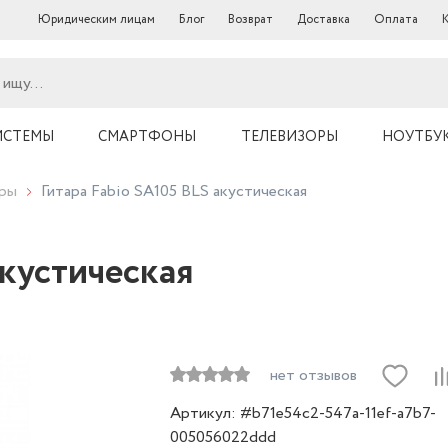
Юридическим лицам
Блог
Возврат
Доставка
Оплата
ИСТЕМЫ
СМАРТФОНЫ
ТЕЛЕВИЗОРЫ
НОУТБУ
ары
Гитара Fabio SA105 BLS акустическая
акустическая
нет отзывов
Артикул: #b71e54c2-547a-11ef-a7b7-
005056022ddd