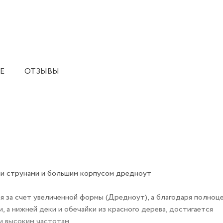
Е
ОТЗЫВЫ
ими струнами и большим корпусом дредноут
я за счет увеличенной формы (Дредноут), а благодаря полноц
и, а нижней деки и обечайки из красного дерева, достигается
 и высоким частотам