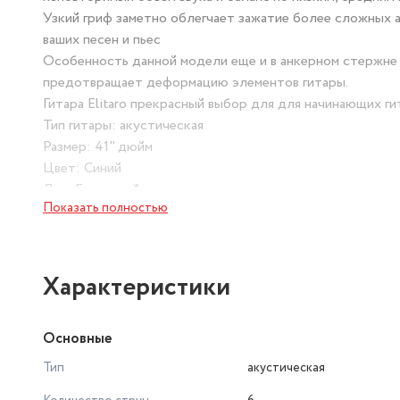
Узкий гриф заметно облегчает зажатие более сложных а
ваших песен и пьес
Особенность данной модели еще и в анкерном стержне в
предотвращает деформацию элементов гитары.
Гитара Elitaro прекрасный выбор для для начинающих ги
Тип гитары: акустическая
Размер: 41" дюйм
Цвет: Синий
Лак: Глянцевый
Показать полностью
Количество струн: 6
Материал струн: Бронза
Количество ладов: 20
Катавей (вырез): есть
Характеристики
Верхняя дека: ель
Нижняя дека и обечайка: нато
Основные
Гриф (материал): нато
Накладка грифа: палисандр
Тип
акустическая
Бридж: палисандр