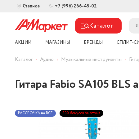
+7 (996) 266-45-02
Степное
Каталог
АКЦИИ
МАГАЗИНЫ
БРЕНДЫ
СПЛИТ-С
Каталог
Аудио
Музыкальные инструменты
Гит
Гитара Fabio SA105 BLS 
РАССРОЧКА на ВСЁ
300 бонусов за отзыв