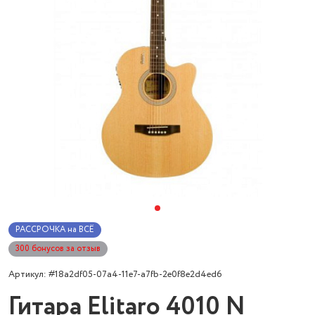
РАССРОЧКА на ВСЁ
300 бонусов за отзыв
Артикул: #18a2df05-07a4-11e7-a7fb-2e0f8e2d4ed6
Гитара Elitaro 4010 N