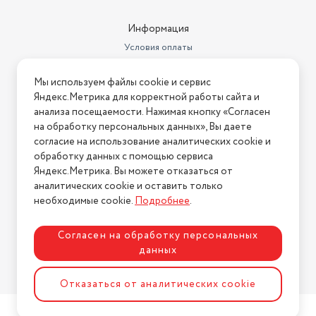
Информация
Условия оплаты
Условия доставки
Мы используем файлы cookie и сервис
Условия возврата
Яндекс.Метрика для корректной работы сайта и
Нашли ошибку на сайте?
Напишите нам
.
анализа посещаемости. Нажимая кнопку «Согласен
на обработку персональных данных», Вы даете
2026 © Интернет-магазин "АстМаркет". У нас есть всё!
согласие на использование аналитических cookie и
обработку данных с помощью сервиса
Яндекс.Метрика. Вы можете отказаться от
аналитических cookie и оставить только
Политика конфиденциальности
необходимые cookie.
Подробнее
.
Согласен на обработку персональных
данных
Разработка сайта
ASTDESIGN
Отказаться от аналитических cookie