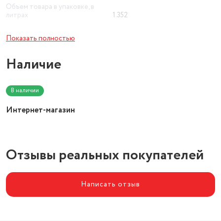
Объем товара в упаковке, в
литрах
1.352
Диаметр нижнего яруса
1 г.
Показать полностью
Длина
80 см
Наличие
Напряжение
220 В
В наличии
Интернет-магазин
Отзывы реальных покупателей
Написать отзыв