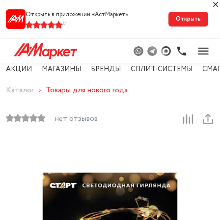
Открыть в приложении «АстМарке‪т‬»
Открыть
41
АКЦИИ
МАГАЗИНЫ
БРЕНДЫ
СПЛИТ-СИСТЕМЫ
СМА
Каталог
Товары для нового года
нет отзывов