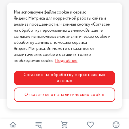
Условия доставки
Мы используем файлы cookie и сервис
Условия возврата
Яндекс.Метрика для корректной работы сайта и
Нашли ошибку на сайте?
Напишите нам
.
анализа посещаемости. Нажимая кнопку «Согласен
на обработку персональных данных», Вы даете
2026 © Интернет-магазин "АстМаркет". У нас есть всё!
согласие на использование аналитических cookie и
обработку данных с помощью сервиса
Яндекс.Метрика. Вы можете отказаться от
аналитических cookie и оставить только
Политика конфиденциальности
необходимые cookie.
Подробнее
.
Согласен на обработку персональных
данных
Разработка сайта
ASTDESIGN
Отказаться от аналитических cookie