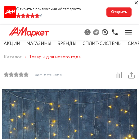
Открыть в приложении «АстМарке‪т‬»
Открыть
41
АКЦИИ
МАГАЗИНЫ
БРЕНДЫ
СПЛИТ-СИСТЕМЫ
СМА
Каталог
Товары для нового года
нет отзывов