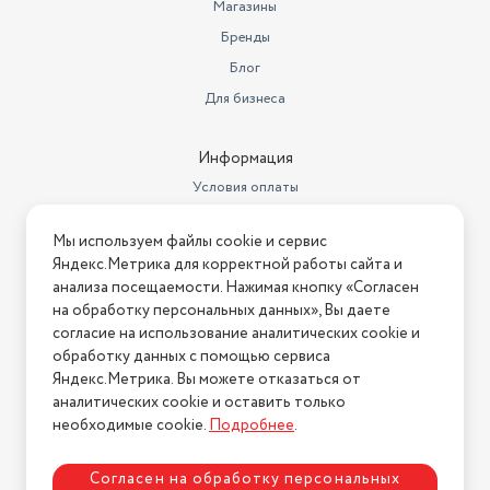
Магазины
Бренды
Блог
Для бизнеса
Информация
Условия оплаты
Условия доставки
Мы используем файлы cookie и сервис
Условия возврата
Яндекс.Метрика для корректной работы сайта и
Нашли ошибку на сайте?
Напишите нам
.
анализа посещаемости. Нажимая кнопку «Согласен
на обработку персональных данных», Вы даете
2026 © Интернет-магазин "АстМаркет". У нас есть всё!
согласие на использование аналитических cookie и
обработку данных с помощью сервиса
Яндекс.Метрика. Вы можете отказаться от
аналитических cookie и оставить только
Политика конфиденциальности
необходимые cookie.
Подробнее
.
Согласен на обработку персональных