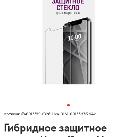
Артикул: #a8015f89-f826-11ea-8161-00155d7f264c
Гибридное защитное