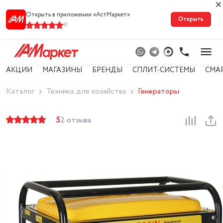
Открыть в приложении «АстМарке‪т‬»
Открыть
41
АКЦИИ
МАГАЗИНЫ
БРЕНДЫ
СПЛИТ-СИСТЕМЫ
СМА
Каталог
Техника для хозяйства
Генераторы
5
2 отзыва