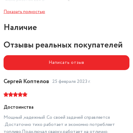
Тип охлаждения
воздушное
Показать полностью
Число фаз
1
Наличие
Объем бака
15 л
Отзывы реальных покупателей
Тип
бензиновый
Дополнительная информация
глушитель
Написать отзыв
Число тактов
4
Номинальная мощность
5000 Вт
Сергей Коптелов
25 февраля 2023 г.
Мощность двигателя
13 л.с.
Марка бензина
АИ-92
Достоинства
Функции
вольтметр
Мощный ,надежный .Со своей задачей справляется
Удельный расход топлива
374 г/кВт*ч
.Достаточно тихо работает и экономно потребляет
топливо.Подключал сварку,работает на отлично.