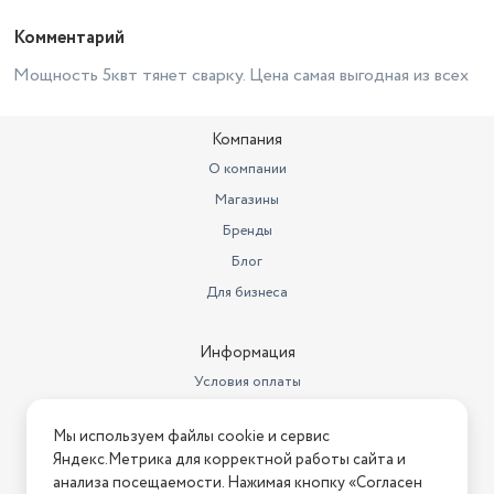
Комментарий
Мощность 5квт тянет сварку. Цена самая выгодная из всех
Компания
О компании
Магазины
Бренды
Блог
Для бизнеса
Информация
Условия оплаты
Условия доставки
Мы используем файлы cookie и сервис
Условия возврата
Яндекс.Метрика для корректной работы сайта и
Нашли ошибку на сайте?
Напишите нам
.
анализа посещаемости. Нажимая кнопку «Согласен