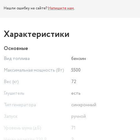
Нашли ошибку на сайте?
Напишите нам
.
Характеристики
Основные
Вид топлива
бензин
Максимальная мощность (Вт)
5500
Вес (кг)
72
Глушитель
есть
Тип генератора
синхронный
Запуск
ручной
Уровень шума (дБ)
71
Число розеток 220 В
2