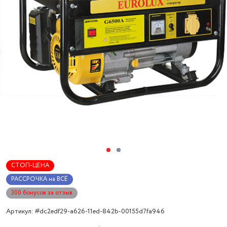
СТОП-ЦЕНА
РАССРОЧКА на ВСЁ
300 бонусов за отзыв
Артикул: #dc2edf29-a626-11ed-842b-00155d7fa946