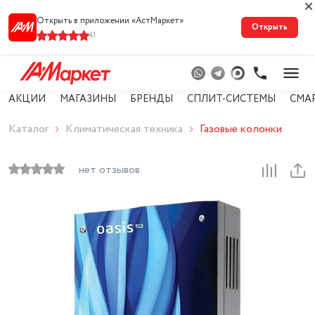
Открыть в приложении «АстМарке‪т‬»
Открыть
41
АКЦИИ
МАГАЗИНЫ
БРЕНДЫ
СПЛИТ-СИСТЕМЫ
СМА
Каталог
Климатическая техника
Газовые колонки
нет отзывов