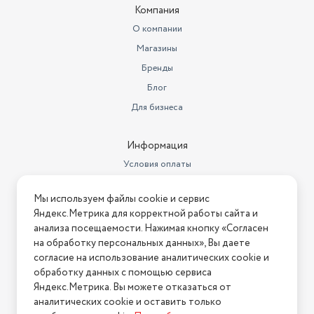
это будущее горячего водоснабжения.
Компания
Максимальная мощность (кВт)
20
О компании
Диаметр резьбы на входе
1/2"
Магазины
Диаметр резьбы на выходе
1/2"
Бренды
Блог
Производительность
водонагревателя
10
Для бизнеса
Доп. опции водонагревателя
регулировка температуры
Информация
Длина товара в упаковке, в
Условия оплаты
метрах
0.35
Условия доставки
Ширина товара в упаковке, в
Мы используем файлы cookie и сервис
Условия возврата
метрах
0.16
Яндекс.Метрика для корректной работы сайта и
Нашли ошибку на сайте?
Напишите нам
.
анализа посещаемости. Нажимая кнопку «Согласен
Высота товара в упаковке, в
на обработку персональных данных», Вы даете
метрах
0.6
2026 © Интернет-магазин "АстМаркет". У нас есть всё!
согласие на использование аналитических cookie и
Объем товара в упаковке, в
обработку данных с помощью сервиса
литрах
33.6
Яндекс.Метрика. Вы можете отказаться от
аналитических cookie и оставить только
Политика конфиденциальности
Модель
Eco G-20