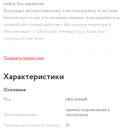
мойку без перебоев.
Благодаря автоматическому электроподжигу и системе
безопасности при отключении пламени, водонагреватель
газовый проточный работает без риска утечки газа и
обеспечивает стабильную температуру даже при
перепадах давления.
Это — водонагреватель газовый настенный, который легко
Показать полностью
монтируется на стену, экономя пространство и идеально
вписываясь в интерьер кухни или ванной комнаты.
Водонагреватель проточный для кухни — незаменимый
Характеристики
помощник для ежедневного использования: горячая вода
появляется мгновенно, без ожидания. Водонагреватель
Основные
проточный на кухню — отличный выбор для тех, кто ценит
Вид
проточный
скорость и практичность. Для тех, кто ищет
водонагреватель проточный в ванную — Eco G-20
прямое подключение в
обеспечивает стабильный напор и комфортный
Тип подключения
газопровод
температурный режим даже при одновременном
Производительность (л/мин)
10
использовании нескольких точек водоразбора.