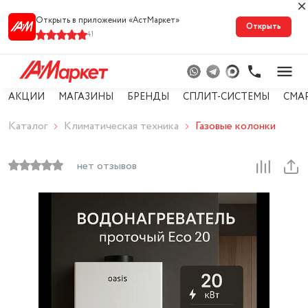
Открыть в приложении «АстМарке‪т‬»
Открыть
41
АКЦИИ
МАГАЗИНЫ
БРЕНДЫ
СПЛИТ-СИСТЕМЫ
СМА
Каталог
Климатическая техника
Газовые колонки
нет отзывов