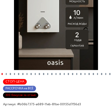
СТОП-ЦЕНА
РАССРОЧКА на ВСЁ
300 бонусов за отзыв
Артикул: #b06b7375-a689-11eb-81be-00155d7f56d3