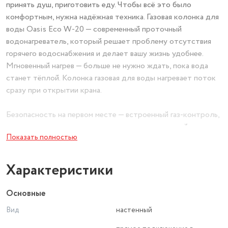
принять душ, приготовить еду. Чтобы всё это было
комфортным, нужна надёжная техника. Газовая колонка для
воды Oasis Eco W-20 — современный проточный
водонагреватель, который решает проблему отсутствия
горячего водоснабжения и делает вашу жизнь удобнее.
Мгновенный нагрев — больше не нужно ждать, пока вода
станет тёплой. Колонка газовая для воды нагревает поток
сразу при открытии крана.
Безопасность на первом месте — встроенный газ-контроль,
многоуровневая система защиты и автоматический розжиг
Показать полностью
делают эксплуатацию максимально надёжной.
Экономия и энергонезависимость — розжиг от батареек,
Характеристики
КПД более 90%, отсутствие привязки к электросети.
Основные
Основные характеристики
Вид
настенный
Тип: газовый водонагреватель проточный, настенный