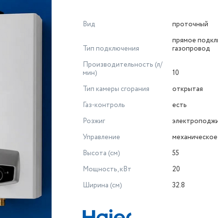
Вид
проточный
прямое подкл
Тип подключения
газопровод
Производительность (л/
мин)
10
Тип камеры сгорания
открытая
Газ-контроль
есть
Розжиг
электроподж
Управление
механическое
Высота (см)
55
Мощность, кВт
20
Ширина (см)
32.8