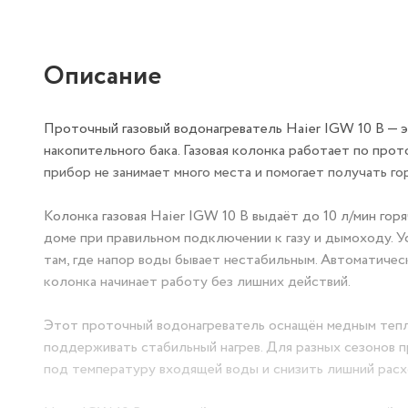
Описание
Проточный газовый водонагреватель Haier IGW 10 B — э
накопительного бака. Газовая колонка работает по прот
прибор не занимает много места и помогает получать гор
Колонка газовая Haier IGW 10 B выдаёт до 10 л/мин гор
доме при правильном подключении к газу и дымоходу. У
там, где напор воды бывает нестабильным. Автоматичес
колонка начинает работу без лишних действий.
Этот проточный водонагреватель оснащён медным тепл
поддерживать стабильный нагрев. Для разных сезонов 
под температуру входящей воды и снизить лишний расхо