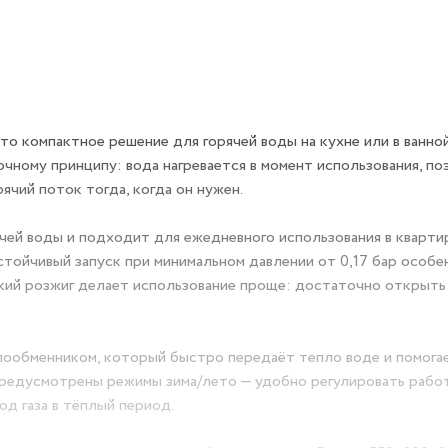
то компактное решение для горячей воды на кухне или в ванно
очному принципу: вода нагревается в момент использования, п
ячий поток тогда, когда он нужен.
ячей воды и подходит для ежедневного использования в кварти
стойчивый запуск при минимальном давлении от 0,17 бар особе
кий розжиг делает использование проще: достаточно открыть 
ообменником, который быстро передаёт тепло воде и помога
предусмотрены режимы зима/лето — удобно регулировать рабо
д газа в тёплый период.