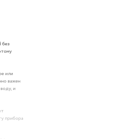
й без
оэтому
ре или
нно важен
воду, и
ет
ту прибора