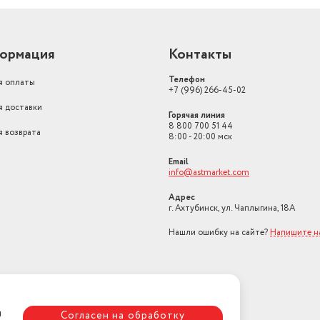
Тип газа
Природный
Индикация
включения, нагрева
ормация
Контакты
Срок эксплуатации
10 лет
Телефон
я оплаты
Давление газа
20
+7 (996) 266-45-02
я доставки
Способ подачи воды
нижний
Горячая линия
8 800 700 51 44
я возврата
Тип термостата
механический
8:00 - 20:00 мск
Email
info@astmarket.com
Адрес
г. Ахтубинск, ул. Чаплыгина, 18А
Нашли ошибку на сайте?
Напишите н
я
Согласен на обработку