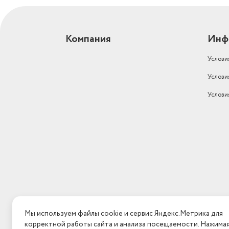
(бар)
12
Диаметр резьбы на входе
1/2"
Компания
Инф
Диаметр резьбы на выходе
1/2"
Способ розжига
электророзжиг
Услови
Услови
Производительность
водонагревателя
10
Услови
Диаметр дымохода (мм)
110
Мы используем файлы cookie и сервис Яндекс.Метрика для
корректной работы сайта и анализа посещаемости. Нажима