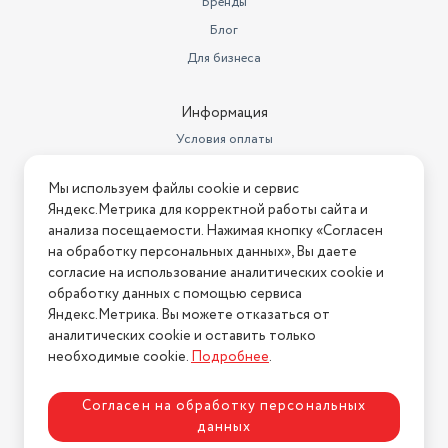
Бренды
для районов с перебоями в водоснабжении.
Блог
4-ступенчатая система безопасности
Для бизнеса
Современная многоуровневая система безопасности
обеспечит надежную и долговечную работу
Информация
водонагревателя. Для осуществления контроля в любых
Условия оплаты
внештатных ситуациях прибор оснащен датчиком тяги,
Условия доставки
защитным термостатом, гидравлическим
Мы используем файлы cookie и сервис
Условия возврата
предохранительным клапаном и контролем ионизации
Яндекс.Метрика для корректной работы сайта и
пламени. Также предусмотрена защита лицевой панели от
Нашли ошибку на сайте?
Напишите нам
.
анализа посещаемости. Нажимая кнопку «Согласен
перегрева и прогорания.
на обработку персональных данных», Вы даете
2026 © Интернет-магазин "АстМаркет". У нас есть всё!
согласие на использование аналитических cookie и
обработку данных с помощью сервиса
Яндекс.Метрика. Вы можете отказаться от
аналитических cookie и оставить только
Политика конфиденциальности
необходимые cookie.
Подробнее
.
Согласен на обработку персональных
данных