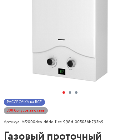
РАССРОЧКА на ВСЁ
300 бонусов за отзыв
Артикул: #f2000dea-d6dc-11ee-998d-005056b793b9
Газовый проточный