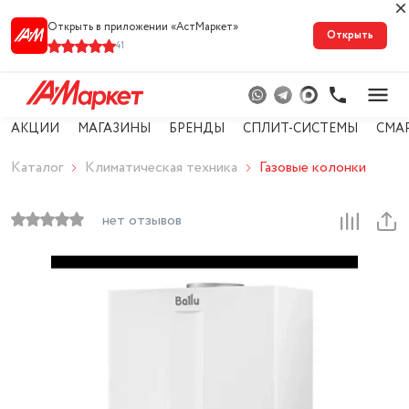
Открыть в приложении «АстМарке‪т‬»
Открыть
41
АКЦИИ
МАГАЗИНЫ
БРЕНДЫ
СПЛИТ-СИСТЕМЫ
СМА
Каталог
Климатическая техника
Газовые колонки
нет отзывов