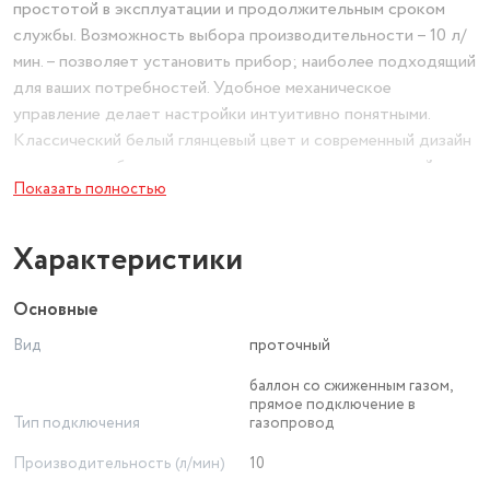
простотой в эксплуатации и продолжительным сроком
службы. Возможность выбора производительности – 10 л/
мин. – позволяет установить прибор; наиболее подходящий
для ваших потребностей. Удобное механическое
управление делает настройки интуитивно понятными.
Классический белый глянцевый цвет и современный дизайн
позволят прибору органично вписаться в интерьерный
Показать полностью
стиль любого помещения; делая его естественной частью
как кухонного пространства; так и в ванной комнаты.
ихая работа
Характеристики
Мы позаботились об этом и предусмотрели уникальную
конструкцию горелки и ГВУ; благодаря этому колонка
Основные
работает почти бесшумно.
Вид
проточный
Информационный LED-дисплей
Наличие современного цифрового дисплея позволяет
баллон со сжиженным газом,
контролировать точность нагрева воды до 1 °С. Благодаря
прямое подключение в
Тип подключения
газопровод
ему вы всегда сможете видеть и регулировать уровень
нагрева; поддерживая необходимый вам комфорт.
Производительность (л/мин)
10