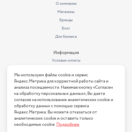
Установка
настенная
О компании
Магазины
Максимальная мощность (кВт)
20
Бренды
Дата регистрации
Блог
сертификата/декларации
21.01.2026
Для бизнеса
Дата окончания действия
сертификата/декларации
20.01.2031
Информация
Максимальное давление воды
Условия оплаты
(бар)
8
Условия доставки
Диаметр резьбы на входе
1/2"
Мы используем файлы cookie и сервис
Условия возврата
Яндекс.Метрика для корректной работы сайта и
Диаметр резьбы на выходе
½
Нашли ошибку на сайте?
Напишите нам
.
анализа посещаемости. Нажимая кнопку «Согласен
на обработку персональных данных», Вы даете
Способ розжига
электророзжиг
2026 © Интернет-магазин "АстМаркет". У нас есть всё!
согласие на использование аналитических cookie и
Производительность
обработку данных с помощью сервиса
водонагревателя
10
Яндекс.Метрика. Вы можете отказаться от
аналитических cookie и оставить только
Политика конфиденциальности
Диаметр дымохода (мм)
60
необходимые cookie.
Подробнее
.
Индикация водонагревателя
Температуры