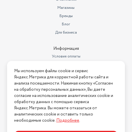
Магазины
Ширина (см)
60
Бренды
Номер сертификата
ЕАЭС BY/112 02.01. ТР004
Блог
соответствия
003.02 04326
Для бизнеса
Ставка НДС
22
Тип рабочей поверхности
Эмалированная сталь
Информация
Условия оплаты
Дата регистрации
сертификата/декларации
29.04.2024
Условия доставки
Мы используем файлы cookie и сервис
Условия возврата
Размеры, мм (ШхГхВ)
600х600х850
Яндекс.Метрика для корректной работы сайта и
Нашли ошибку на сайте?
Напишите нам
.
анализа посещаемости. Нажимая кнопку «Согласен
Вес с учетом упаковки
49000
на обработку персональных данных», Вы даете
2026 © Интернет-магазин "АстМаркет". У нас есть всё!
Комплектация
согласие на использование аналитических cookie и
плита, документация
обработку данных с помощью сервиса
Цвет товара
белый
Яндекс.Метрика. Вы можете отказаться от
аналитических cookie и оставить только
Политика конфиденциальности
Количество конфорок
4
необходимые cookie.
Подробнее
.
Материал рабочей