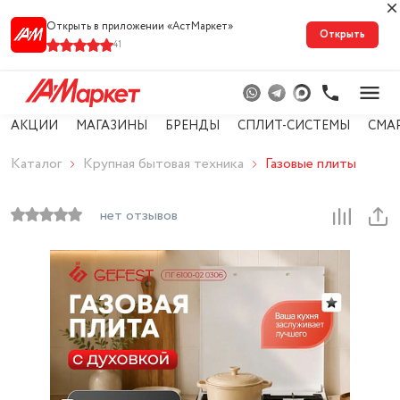
Открыть в приложении «АстМарке‪т‬»
Открыть
41
АКЦИИ
МАГАЗИНЫ
БРЕНДЫ
СПЛИТ-СИСТЕМЫ
СМА
Каталог
Крупная бытовая техника
Газовые плиты
нет отзывов