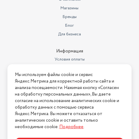
стиль в одной компактной плите!
Магазины
Доп. опции плиты
газ-контроль
Идеальный выбор для тех, кто ценит:
Бренды
Компактность – не занимает много места
Размеры, мм (ШхГхВ)
500х520х120
Надежность – качественные материалы сборки
Блог
Универсальность – подходит для любых блюд
Вес с учетом упаковки
7200
Для бизнеса
Создавайте кулинарные шедевры легко и с комфортом
документация, комплект
вместе с Gefest ПГ 900-03!
сменных сопел, шланг
Информация
Комплектация
присоединительный
Условия оплаты
Цвет товара
белый
Условия доставки
Мы используем файлы cookie и сервис
Условия возврата
Количество конфорок
4
Яндекс.Метрика для корректной работы сайта и
Нашли ошибку на сайте?
Напишите нам
.
анализа посещаемости. Нажимая кнопку «Согласен
Потребляемая мощность (Вт)
1 700
на обработку персональных данных», Вы даете
2026 © Интернет-магазин "АстМаркет". У нас есть всё!
Материал рабочей
согласие на использование аналитических cookie и
поверхности
Эмалированная сталь
обработку данных с помощью сервиса
Яндекс.Метрика. Вы можете отказаться от
Тип панели
Газовая
аналитических cookie и оставить только
Политика конфиденциальности
необходимые cookie.
Подробнее
.
Бренд
Gefest