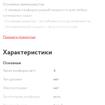
Основные преимущества:
- 4 газовые конфорки разной мощности для любых
кулинарных задач
- Стальные решетки – устойчивость и долговечность
- Эмалированный поддон – простота в уходе
- Компактные размеры– удобство размещения
Показать полностью
- Классический белый цвет – гармонично впишется в любой
интерьер
Функциональные особенности:
Характеристики
Варочная панель:
Стальные решетки – выдерживают тяжелую посуду
Основные
Безопасность:
Число конфорок (шт)
4
Газ-контроль (на мощных конфорках) – автоматически
перекрывает подачу газа при затухании пламени
Тип духовки
нет
Удобство эксплуатации:
Электроподжиг
нет
Эмалированная поверхность – устойчивость к загрязнениям
Поворотные переключатели – плавная регулировка пламени
Газ-контроль конфорок
есть
Где использовать?