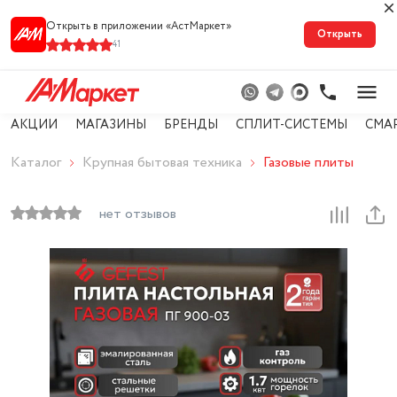
Открыть в приложении «АстМарке‪т‬»
Открыть
41
АКЦИИ
МАГАЗИНЫ
БРЕНДЫ
СПЛИТ-СИСТЕМЫ
СМА
Каталог
Крупная бытовая техника
Газовые плиты
нет отзывов