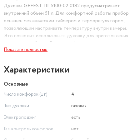
Духовка GEFEST ПГ 5100-02 0182 предусматривает
внутренний объем 51 л. Для комфортной работы прибор
оснащен механическим таймером и терморегулятором,
позволяющим настраивать температуру внутри камеры.
Это позволит использовать духовку для приготовления
самых разных блюд. Для газовой духовки также
Показать полностью
используется электроподжиг. Газ-контроль духовки
позволяет достичь безопасной эксплуатации модели, ведь
при затухании пламени прибор прекращает автоматически
Характеристики
подачу газа. Встроенная внутренняя подсветка позволит
наблюдать за процессом готовки через стекло, не
Основные
открывая дверцу духовки.
Число конфорок (шт)
4
Тип духовки
газовая
Электроподжиг
есть
Газ-контроль конфорок
нет