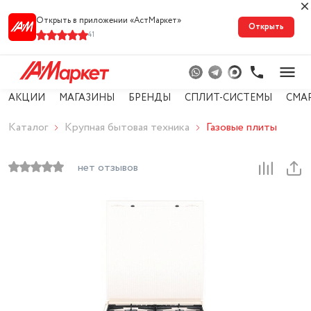
Открыть в приложении «АстМарке‪т‬»
Открыть
41
АКЦИИ
МАГАЗИНЫ
БРЕНДЫ
СПЛИТ-СИСТЕМЫ
СМА
Каталог
Крупная бытовая техника
Газовые плиты
нет отзывов