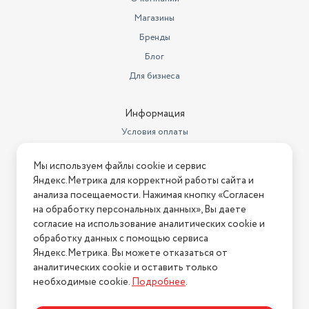
Ширина товара в упаковке, в
Магазины
метрах
0.7
Бренды
Высота товара в упаковке, в
метрах
Блог
0.964
Для бизнеса
Объем товара в упаковке, в
литрах
375.189
Информация
Чугунные решетки
есть
Условия оплаты
механическое, переключатели:
Условия доставки
Управление
поворотные, таймер звуковой
Мы используем файлы cookie и сервис
Условия возврата
Яндекс.Метрика для корректной работы сайта и
есть, газовый, вертел в
Нашли ошибку на сайте?
Напишите нам
.
Гриль
комплекте
анализа посещаемости. Нажимая кнопку «Согласен
на обработку персональных данных», Вы даете
2026 © Интернет-магазин "АстМаркет". У нас есть всё!
Конвекция
нет
согласие на использование аналитических cookie и
обработку данных с помощью сервиса
Вертел
откидная
Яндекс.Метрика. Вы можете отказаться от
аналитических cookie и оставить только
Политика конфиденциальности
Духовка
52 л
необходимые cookie.
Подробнее
.
Варочная панель
газовая