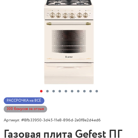
РАССРОЧКА на ВСЁ
300 бонусов за отзыв
Артикул: #8fb33950-3d45-11e8-896d-2e0f8e2d4ed6
Газовая плита Gefest ПГ