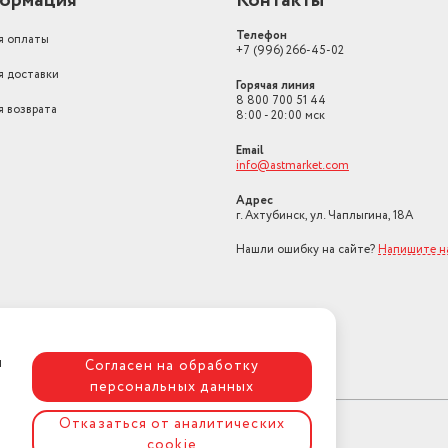
ормация
Контакты
Класс энергопотребления
класс B
Телефон
я оплаты
ящик для посуды, под
+7 (996) 266-45-02
Особенности конструкции
духовки
я доставки
Горячая линия
Ширина
60
8 800 700 51 44
я возврата
8:00 - 20:00 мск
Высота (мм)
85
Email
info@astmarket.com
Число газовых конфорок
4
Адрес
Конфорки
экспресс-конфорка, г
г. Ахтубинск, ул. Чаплыгина, 18А
Переключатели
поворотные
Нашли ошибку на сайте?
Напишите н
Число экспресс-конфорок
1
Глубина (см)
60
Газ-контроль
духовки, конфорок
я
Согласен на обработку
персональных данных
Режимы работы
Верхний + нижний наг
Отказаться от аналитических
Секция для посуды
да
cookie