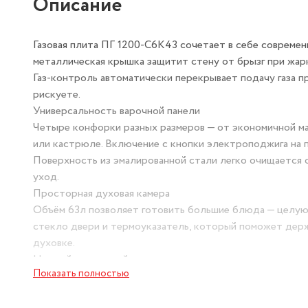
Описание
Газовая плита ПГ 1200‑С6К43 сочетает в себе совреме
металлическая крышка защитит стену от брызг при жар
Газ‑контроль автоматически перекрывает подачу газа п
рискуете.
Универсальность варочной панели
Четыре конфорки разных размеров — от экономичной м
или кастрюле. Включение с кнопки электроподжига на 
Поверхность из эмалированной стали легко очищается 
уход.
Просторная духовая камера
Объём 63л позволяет готовить большие блюда — целую к
стекло двери и термоуказатель, который поможет держ
духовке.
Нижний выдвижной ящик вместит противни и аксессуары
Показать полностью
плиту на любой поверхности.
Тип управления: Механическое, электроподжиг кнопкой