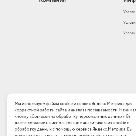
Компания
Инф
Вес без упаковки (кг)
44
Услови
Ставка НДС
22
Услови
Тип рабочей поверхности
Эмалированная сталь
Услови
Доп. опции плиты
газ-контроль
Дата регистрации сертификата/
декларации
29.04.2024
Размеры, мм (ШхГхВ)
850 x 600 x 600
Вес с учетом упаковки
49000
противень , решетка,
Комплектация
документация, плита
Цвет товара
шоколадный
Мы используем файлы cookie и сервис Яндекс.Метрика для
корректной работы сайта и анализа посещаемости. Нажима
Количество конфорок
4
кнопку «Согласен на обработку персональных данных», Вы
даете согласие на использование аналитических cookie и
Материал рабочей поверхности
Эмалированная сталь
обработку данных с помощью сервиса Яндекс.Метрика. Вы
можете отказаться от аналитических cookie и оставить