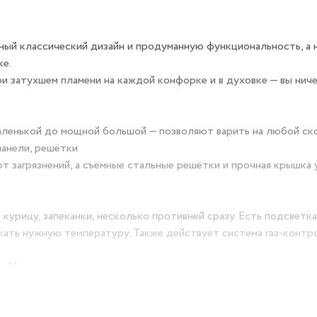
нный классический дизайн и продуманную функциональность, а 
ке.
ри затухшем пламени на каждой конфорке и в духовке — вы ниче
аленькой до мощной большой — позволяют варить на любой с
панели, решётки
от загрязнений, а съёмные стальные решётки и прочная крышк
урицу, запеканки, несколько противней сразу. Есть подсветка
ать нужную температуру. Также действует система газ‑контро
. Ножки регулируются по высоте, что позволяет идеально вы
 на панели