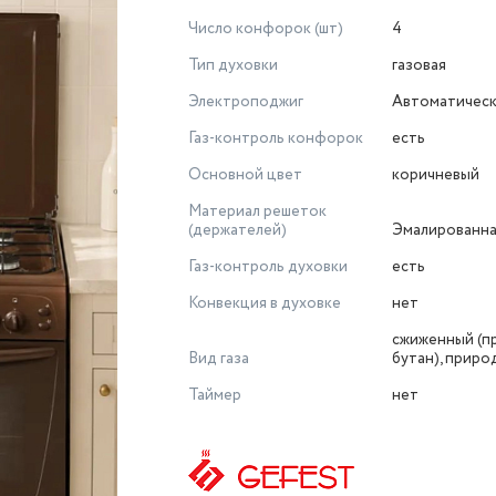
Число конфорок (шт)
4
Тип духовки
газовая
Электроподжиг
Автоматичес
Газ-контроль конфорок
есть
Основной цвет
коричневый
Материал решеток
(держателей)
Эмалированна
Газ-контроль духовки
есть
Конвекция в духовке
нет
сжиженный (п
Вид газа
бутан), приро
Таймер
нет