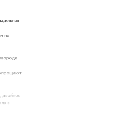
надёжная
м не
ковороде
а упрощают
, двойное
ля в
ровнять