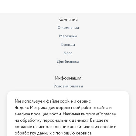
Вес товара, г
6200
Дата регистрации
сертификата/декларации
30.03.2023
Компания
Размеры, мм (ШхГхВ)
500х520х127
О компании
Магазины
Вес с учетом упаковки
7800
Бренды
Комплектация
Плита, решетки, инструкция
Блог
Цвет товара
коричневый
Для бизнеса
Количество конфорок
4
Информация
Цвет
коричневый
Условия оплаты
Материал рабочей
Условия доставки
поверхности
Эмалированная сталь
Мы используем файлы cookie и сервис
Условия возврата
Яндекс.Метрика для корректной работы сайта и
Тип панели
Газовая
Нашли ошибку на сайте?
Напишите нам
.
анализа посещаемости. Нажимая кнопку «Согласен
на обработку персональных данных», Вы даете
Бренд
Gefest
2026 © Интернет-магазин "АстМаркет". У нас есть всё!
согласие на использование аналитических cookie и
обработку данных с помощью сервиса
Номер сертификата
ЕАЭС BY BY