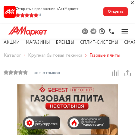
Открыть в приложении «АстМарке‪т‬»
Открыть
41
АКЦИИ
МАГАЗИНЫ
БРЕНДЫ
СПЛИТ-СИСТЕМЫ
СМА
Каталог
Крупная бытовая техника
Газовые плиты
нет отзывов