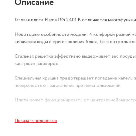
Описание
Газовая плита Flama RG 2401 B отличается многофункци
Некоторые особенности модели: 4 конфорки разной мо
кипячения воды и приготовления блюд. Газ-контроль к
Стальная решётка эффективно выдерживает вес посуды
кастрюль, сковород.
Специальная крышка предотвращает попадание капель ж
поверхность от загрязнения при неиспользовании.
Плита может функционировать от центральной магистр
Защитная система при затухании пламени в горелке дух
Показать полностью
Внутренние стенки камеры покрыты эмалью, удалять за