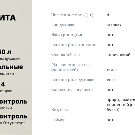
Число конфорок (шт)
4
Тип духовки
газовая
Электроподжиг
нет
Газ-контроль конфорок
нет
Основной цвет
коричневый
Материал решеток
(держателей)
сталь
Газ-контроль духовки
есть
Конвекция в духовке
нет
природный (ме
сжиженный (п
Вид газа
бутан)
Таймер
нет