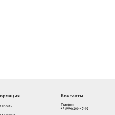
Тип управления
Механическое
Страна производства
Россия
Цвет
коричневый
Тип конфорок
Газовые
й
механическое, перек
Управление
поворотные
Конвекция
нет
Вертел
откидная
Духовка
52 л
Высота (см)
85
Варочная панель
газовая
ормация
Контакты
Объем духовки
50
Телефон
я оплаты
+7 (996) 266-45-02
Рабочая поверхность
эмаль
я доставки