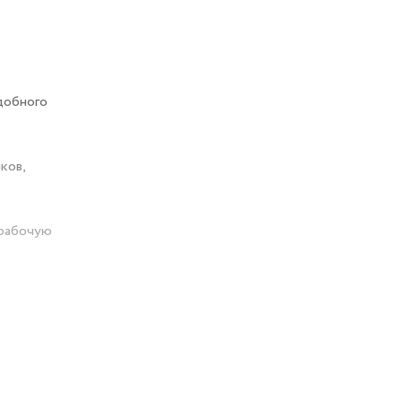
добного
ков,
 рабочую
я