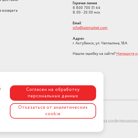
Горячая линия
Защитное отключение
нет
8 800 700 51 44
я возврата
8:00 - 20:00 мск
Блокировка панели управления
нет
Email
info@astmarket.com
Ящик для посуды
есть
Адрес
Очистка духовки
традиционная
г. Ахтубинск, ул. Чаплыгина, 18А
Страна-изготовитель
Россия
Нашли ошибку на сайте?
Напишите н
Клей по всей поверхности
два
Решетка
эмалированная сталь
Секция для посуды
да
я
Согласен на обработку
персональных данных
Встраиваемая техника
нет
Отказаться от аналитических
Тип плиты
газовая
cookie
ет-магазин "АстМаркет". У нас есть всё!
Политика конфиденциальн