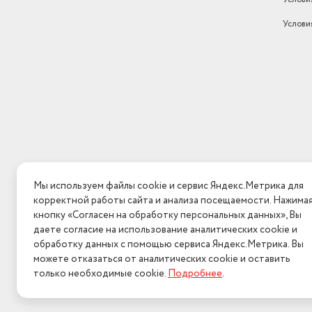
Вес с учетом упаковки
37000
Услови
Комплектация
плита, документация
Цвет товара
коричневый
Количество конфорок
4
Материал рабочей поверхности
Эмалированная сталь
Тип панели
Газовая
Бренд
Flama
Мы используем файлы cookie и сервис Яндекс.Метрика для
Габариты упаковки WB
СГТ
корректной работы сайта и анализа посещаемости. Нажима
кнопку «Согласен на обработку персональных данных», Вы
Длина товара в упаковке, в
даете согласие на использование аналитических cookie и
метрах
0.63
обработку данных с помощью сервиса Яндекс.Метрика. Вы
можете отказаться от аналитических cookie и оставить
только необходимые cookie.
Подробнее
.
2026 © Интерн