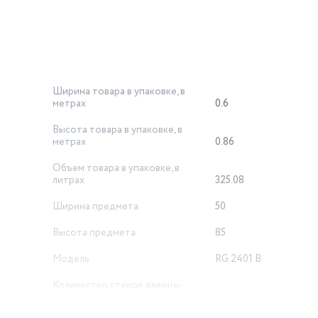
ное открывание откидной дверцы.
упной посуды, противней, решёток.
Ширина товара в упаковке, в
метрах
0.6
Высота товара в упаковке, в
метрах
0.86
Объем товара в упаковке, в
литрах
325.08
Ширина предмета
50
Высота предмета
85
Модель
RG 2401 B
Количество стекол дверцы
духовки
2
енный