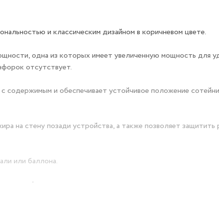
ональностью и классическим дизайном в коричневом цвете.
щности, одна из которых имеет увеличенную мощность для у
онфорок отсутствует.
 с содержимым и обеспечивает устойчивое положение сотейни
ира на стену позади устройства, а также позволяет защитить
али или баллона.
ового шкафа останавливает подачу топлива.
грязнения с которой можно с помощью средств без содержани