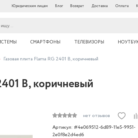
Юридическим лицам
Блог
Возврат
Доставка
Оплата
ИСТЕМЫ
СМАРТФОНЫ
ТЕЛЕВИЗОРЫ
НОУТБУ
Газовая плита Flama RG 2401 B, коричневый
2401 B, коричневый
нет отзывов
Артикул: #4e069512-6d89-11e5-9951-
2e0f8e2d4ed6