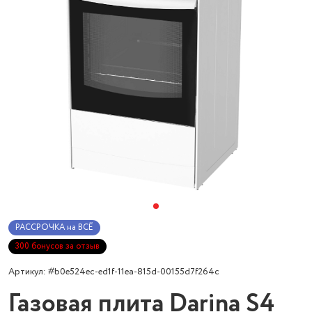
РАССРОЧКА на ВСЁ
300 бонусов за отзыв
Артикул: #b0e524ec-ed1f-11ea-815d-00155d7f264c
Газовая плита Darina S4