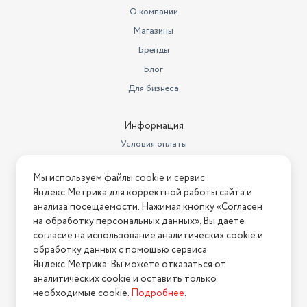
метрах
0.64
О компании
Магазины
Ширина товара в упаковке, в
метрах
0.58
Бренды
Блог
Высота товара в упаковке, в
метрах
0.96
Для бизнеса
Объем товара в упаковке, в
литрах
356.352
Информация
Условия оплаты
Материал покрытия панели
эмаль
Условия доставки
механическое, переключатели:
Мы используем файлы cookie и сервис
Управление
Условия возврата
поворотные
Яндекс.Метрика для корректной работы сайта и
Нашли ошибку на сайте?
Напишите нам
.
анализа посещаемости. Нажимая кнопку «Согласен
Вертел
откидная
на обработку персональных данных», Вы даете
2026 © Интернет-магазин "АстМаркет". У нас есть всё!
Духовка
52 л
согласие на использование аналитических cookie и
обработку данных с помощью сервиса
Варочная панель
газовая
Яндекс.Метрика. Вы можете отказаться от
аналитических cookie и оставить только
Политика конфиденциальности
Объем духовки
50 л
необходимые cookie.
Подробнее
.