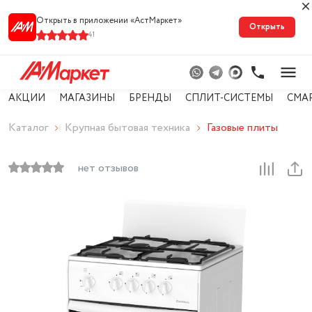
Открыть в приложении «АстМарке‪т‬»
Открыть
41
АКЦИИ
МАГАЗИНЫ
БРЕНДЫ
СПЛИТ-СИСТЕМЫ
СМА
Каталог
Крупная бытовая техника
Газовые плиты
нет отзывов