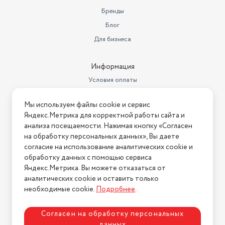
Бренды
Блог
Для бизнеса
Информация
Условия оплаты
Условия доставки
Мы используем файлы cookie и сервис
Условия возврата
Яндекс.Метрика для корректной работы сайта и
Нашли ошибку на сайте?
Напишите нам
.
анализа посещаемости. Нажимая кнопку «Согласен
на обработку персональных данных», Вы даете
2026 © Интернет-магазин "АстМаркет". У нас есть всё!
согласие на использование аналитических cookie и
обработку данных с помощью сервиса
Яндекс.Метрика. Вы можете отказаться от
аналитических cookie и оставить только
Политика конфиденциальности
необходимые cookie.
Подробнее
.
Согласен на обработку персональных
данных