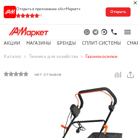
Открыть в приложении «АстМарке‪т‬»
Открыть
41
АКЦИИ
МАГАЗИНЫ
БРЕНДЫ
СПЛИТ-СИСТЕМЫ
СМА
Каталог
Техника для хозяйства
Газонокосилки
нет отзывов