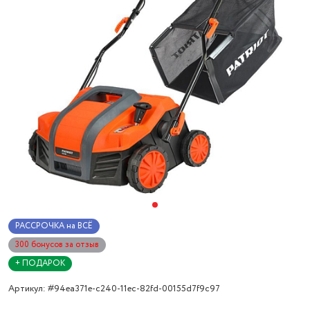
РАССРОЧКА на ВСЁ
300 бонусов за отзыв
+ ПОДАРОК
Артикул: #94ea371e-c240-11ec-82fd-00155d7f9c97