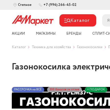
+7 (996) 266-45-02
Степное
Каталог
АКЦИИ
МАГАЗИНЫ
БРЕНДЫ
СПЛИТ-С
Каталог
Техника для хозяйства
Газонокосилки
Газонокосилка электри
РАССРОЧКА на ВСЁ
300 бонусов за отзыв
+ ПОДАРОК