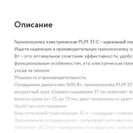
Описание
Газонокосилка электрическая PLM 37-C – идеальный
Ищете надежную и производительную газонокосилку 
1600 Вт – это оптимальное сочетание эффективности
функциональным особенностям, эта электрическая 
помощником в уходе за газоном.
Мощность и производительность
Оснащенная двигателем 1600 Вт, газонокосилка PLM 
аккуратный срез. Ширина скашивания 37 см позволя
регулировки высоты среза (от 25 до 75 мм) дают во
Удобство использования
Вместительный травосборник 35 л – сокращает коли
Эргономичная складная ручка – регулируется по выс
Легкий вес (10,5 кг) – маневренность и простота тран