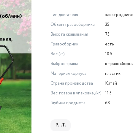
Тип двигателя
электродвига
Объем травосборника
35
Высота скашивания
75
Травосборник
есть
Вес (кг)
10.5
Выброс травы
в травосборни
Материал корпуса
пластик
Страна производства
Китай
Вес товара в упаковке, (кг)
11.5
Глубина предмета
68
P.I.T.