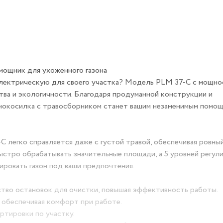
 помощник для ухоженного газона
электрическую для своего участка? Модель PLM 37-C с мо
, удобства и экологичности. Благодаря продуманной констр
газонокосилка с травосборником станет вашим незаменимы
37-C легко справляется даже с густой травой, обеспечивая
ет быстро обрабатывать значительные площади, а 5 уровне
зможность адаптировать газон под ваши предпочтения.
чество остановок для очистки, повышая эффективность раб
оте, обеспечивая комфорт при работе.
спортировки по участку.