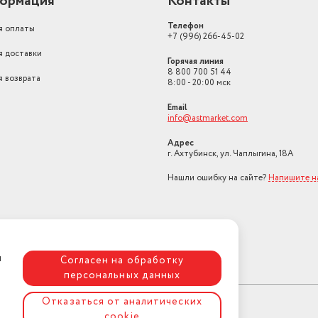
ормация
Контакты
Высота товара в упаковке, в
метрах
0.28
Телефон
я оплаты
+7 (996) 266-45-02
Объем товара в упаковке, в
я доставки
литрах
83.776
Горячая линия
8 800 700 51 44
я возврата
Тип передвижения
несамоходная
8:00 - 20:00 мск
Мощность, Вт
1600
Email
info@astmarket.com
Самоходность
нет
Адрес
г. Ахтубинск, ул. Чаплыгина, 18А
Нашли ошибку на сайте?
Напишите 
ая
Согласен на обработку
персональных данных
Отказаться от аналитических
cookie