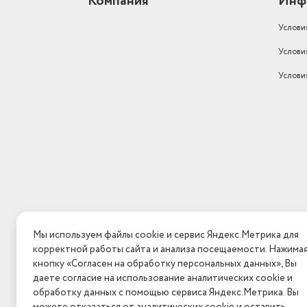
Компания
Инф
Вес товара, г
10500
Услови
Вес с учетом упаковки
11500
Услови
Минимальная высота
скашивания
25
Услови
Мы используем файлы cookie и сервис Яндекс.Метрика для
корректной работы сайта и анализа посещаемости. Нажим
кнопку «Согласен на обработку персональных данных», Вы
даете согласие на использование аналитических cookie и
обработку данных с помощью сервиса Яндекс.Метрика. Вы