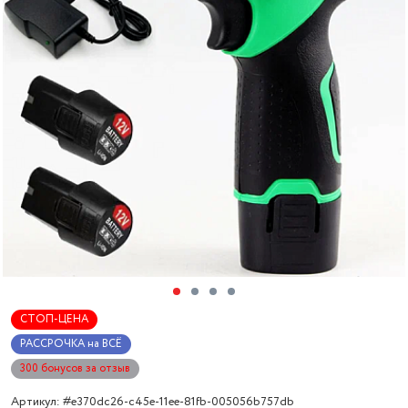
СТОП-ЦЕНА
РАССРОЧКА на ВСЁ
300 бонусов за отзыв
Артикул: #e370dc26-c45e-11ee-81fb-005056b757db