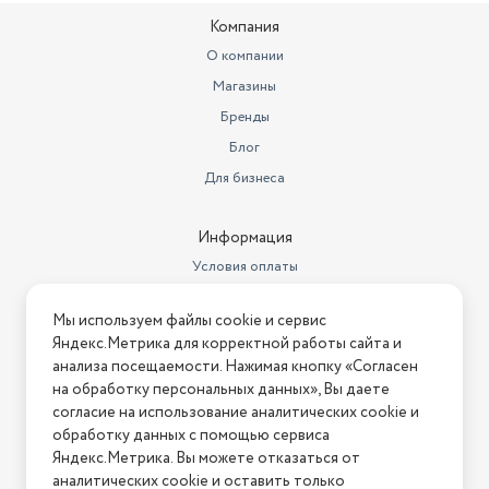
Компания
реверс, реверс, регулировка
Функции
частоты вращения
О компании
Магазины
Бренды
Блог
Для бизнеса
Информация
Условия оплаты
Условия доставки
Мы используем файлы cookie и сервис
Условия возврата
Яндекс.Метрика для корректной работы сайта и
Нашли ошибку на сайте?
Напишите нам
.
анализа посещаемости. Нажимая кнопку «Согласен
на обработку персональных данных», Вы даете
2026 © Интернет-магазин "АстМаркет". У нас есть всё!
согласие на использование аналитических cookie и
обработку данных с помощью сервиса
Яндекс.Метрика. Вы можете отказаться от
аналитических cookie и оставить только
Политика конфиденциальности