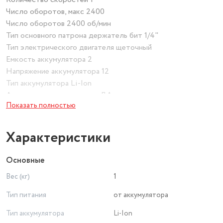
Число оборотов, макс 2400
Число оборотов 2400 об/мин
Тип основного патрона держатель бит 1/4"
Тип электрического двигателя щеточный
Емкость аккумулятора 2
Напряжение аккумулятора 12
Тип аккумулятора Li-Ion
Аккумулятор в комплекте ДА
Показать полностью
Запасная АКБ в комплекте ДА
Количество аккумуляторов в комплекте 2
Зарядное устройство в комплекте ДА
Характеристики
Встроенный фонарик ДА
Жесткий кейс в комплекте ДА
Основные
Комплект поставки Гайковерт, 2 шт. АКБ, зарядное
Вес (кг)
1
устройство, руководство по эксплуатации, кейс.
Длина инструмента 270
Тип питания
от аккумулятора
Высота инструмента 240
Тип аккумулятора
Li-Ion
Вес товара 1