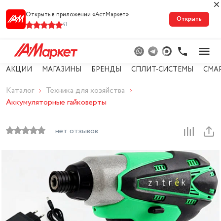
Открыть в приложении «АстМарке‪т‬»
Открыть
41
АКЦИИ
МАГАЗИНЫ
БРЕНДЫ
СПЛИТ-СИСТЕМЫ
СМА
Каталог
Техника для хозяйства
Аккумуляторные гайковерты
нет отзывов