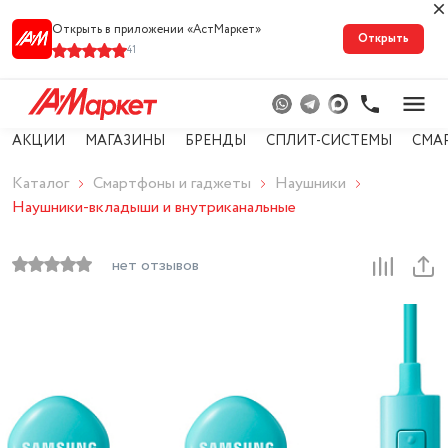
Открыть в приложении «АстМарке‪т‬»
Открыть
41
АКЦИИ
МАГАЗИНЫ
БРЕНДЫ
СПЛИТ-СИСТЕМЫ
СМА
Каталог
Смартфоны и гаджеты
Наушники
Наушники-вкладыши и внутриканальные
нет отзывов