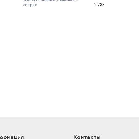
литрах
2.783
й
ормация
Контакты