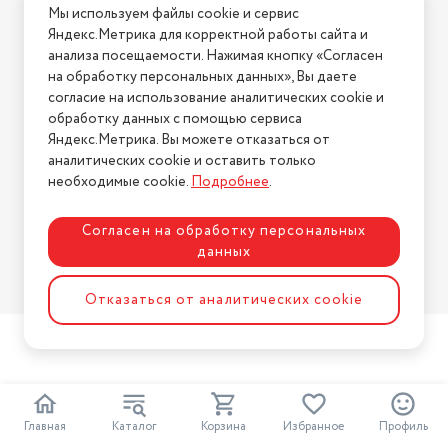
Мы используем файлы cookie и сервис
Условия возврата
Яндекс.Метрика для корректной работы сайта и
Нашли ошибку на сайте?
Напишите нам
.
анализа посещаемости. Нажимая кнопку «Согласен
на обработку персональных данных», Вы даете
2026 © Интернет-магазин "АстМаркет". У нас есть всё!
согласие на использование аналитических cookie и
обработку данных с помощью сервиса
Яндекс.Метрика. Вы можете отказаться от
аналитических cookie и оставить только
Политика конфиденциальности
необходимые cookie.
Подробнее
.
Согласен на обработку персональных
данных
Разработка сайта
ASTDESIGN
Отказаться от аналитических cookie
Главная
Каталог
Корзина
Избранное
Профиль