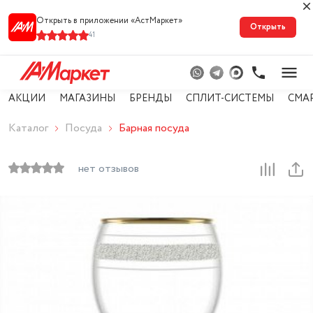
Открыть в приложении «АстМарке‪т‬»
Открыть
41
АКЦИИ
МАГАЗИНЫ
БРЕНДЫ
СПЛИТ-СИСТЕМЫ
СМА
Каталог
Посуда
Барная посуда
нет отзывов