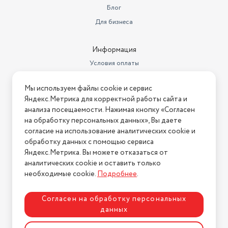
Блог
Для бизнеса
Информация
Условия оплаты
Условия доставки
Мы используем файлы cookie и сервис
Условия возврата
Яндекс.Метрика для корректной работы сайта и
Нашли ошибку на сайте?
Напишите нам
.
анализа посещаемости. Нажимая кнопку «Согласен
на обработку персональных данных», Вы даете
2026 © Интернет-магазин "АстМаркет". У нас есть всё!
согласие на использование аналитических cookie и
обработку данных с помощью сервиса
Яндекс.Метрика. Вы можете отказаться от
аналитических cookie и оставить только
Политика конфиденциальности
необходимые cookie.
Подробнее
.
Согласен на обработку персональных
данных
Разработка сайта
ASTDESIGN