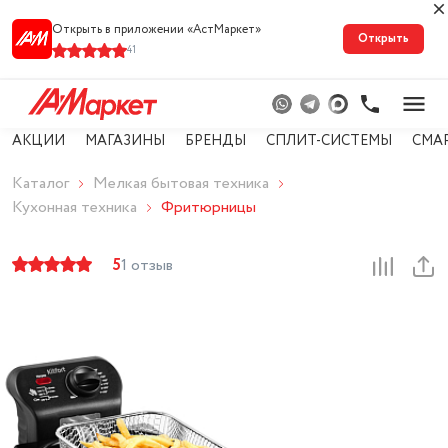
Открыть в приложении «АстМарке‪т‬»
Открыть
41
АКЦИИ
МАГАЗИНЫ
БРЕНДЫ
СПЛИТ-СИСТЕМЫ
СМА
Каталог
Мелкая бытовая техника
Кухонная техника
Фритюрницы
5
1 отзыв