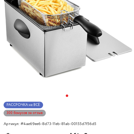
РАССРОЧКА на ВСЁ
300 бонусов за отзыв
Артикул: #4ae69ee6-8d73-11eb-81ab-00155d7f56d5