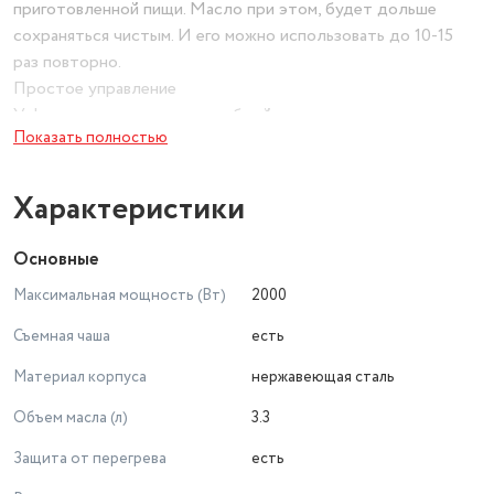
приготовленной пищи. Масло при этом, будет дольше
сохраняться чистым. И его можно использовать до 10-15
раз повторно.
Простое управление
У фритюрницы имеется удобный регулятор температуры с
Показать полностью
индикатором нагрева. Диапазон температур
устанавливается в диапазоне 0-190 °С.
Продуманная конструкция
Характеристики
Конструкция прибора полностью разборная. Чашу, крышку,
корзину можно мыть с применением мочалки и моющих
Основные
средств. У фритюрницы предусмотрено удобное хранение
Максимальная мощность (Вт)
2000
шнура.
Съемная чаша
есть
Материал корпуса
нержавеющая сталь
Объем масла (л)
3.3
Защита от перегрева
есть