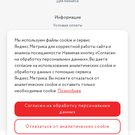
Для бизнеса
Информация
Условия оплаты
Условия доставки
Мы используем файлы cookie и сервис
Условия возврата
Яндекс.Метрика для корректной работы сайта и
Нашли ошибку на сайте?
Напишите нам
.
анализа посещаемости. Нажимая кнопку «Согласен
на обработку персональных данных», Вы даете
2026 © Интернет-магазин "АстМаркет". У нас есть всё!
согласие на использование аналитических cookie и
обработку данных с помощью сервиса
Яндекс.Метрика. Вы можете отказаться от
аналитических cookie и оставить только
Политика конфиденциальности
необходимые cookie.
Подробнее
.
Согласен на обработку персональных
данных
Разработка сайта
ASTDESIGN
Отказаться от аналитических cookie