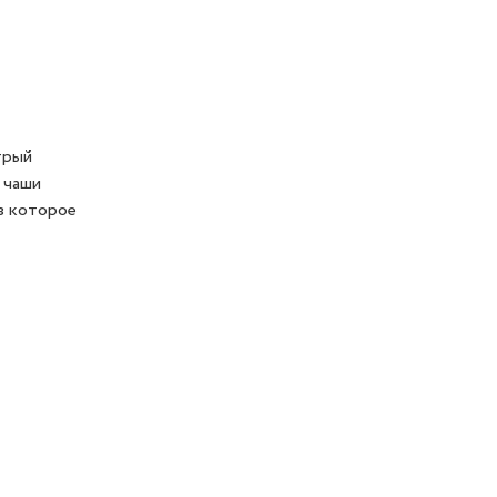
трый
 чаши
з которое