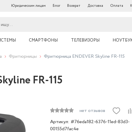
Юридическим лицам
Блог
Возврат
Доставка
Оплата
ИСТЕМЫ
СМАРТФОНЫ
ТЕЛЕВИЗОРЫ
НОУТБУ
а
Фритюрницы
Фритюрница ENDEVER Skyline FR-115
yline FR-115
нет отзывов
Артикул: #76eda182-6376-11ed-83d3-
00155d7fac4e