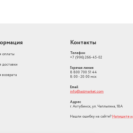
ормация
Контакты
Телефон
я оплаты
+7 (996) 266-45-02
я доставки
Горячая линия
8 800 700 51 44
я возврата
8:00 - 20:00 мск
Email
info@astmarket.com
Адрес
г. Ахтубинск, ул. Чаплыгина, 18А
Нашли ошибку на сайте?
Напишите н