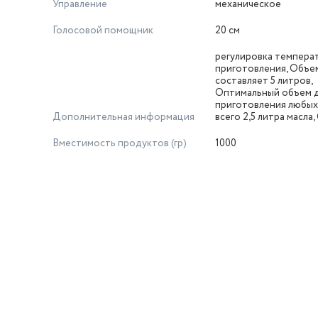
Управление
механическое
Голосовой помощник
20 см
регулировка темпера
приготовления, Объе
составляет 5 литров,
Оптимальный объем 
приготовления любых
Дополнительная информация
всего 2,5 литра масла,
Вместимость продуктов (гр)
1000
й