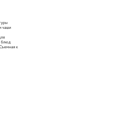
туры
м чаши
для
 блюд
 Съемная к