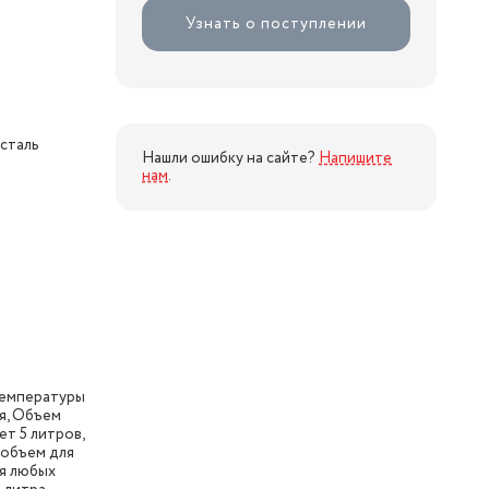
Узнать о поступлении
сталь
Нашли ошибку на сайте?
Напишите
нам
.
температуры
я, Объем
ет 5 литров,
объем для
я любых