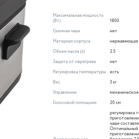
Максимальная мощность
(Вт)
1800
Съемная чаша
нет
Материал корпуса
нержавеющая 
Объем масла (л)
2.5
Защита от перегрева
нет
Регулировка температуры
есть
Вес
3 кг
Управление
механическое
Голосовой помощник
20 см
регулировка 
приготовлени
чаши составля
Оптимальный 
приготовлени