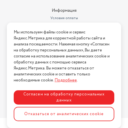
Информация
Условия оплаты
Условия доставки
Мы используем файлы cookie и сервис
Условия возврата
Яндекс.Метрика для корректной работы сайта и
Нашли ошибку на сайте?
Напишите нам
.
анализа посещаемости. Нажимая кнопку «Согласен
на обработку персональных данных», Вы даете
2026 © Интернет-магазин "АстМаркет". У нас есть всё!
согласие на использование аналитических cookie и
обработку данных с помощью сервиса
Яндекс.Метрика. Вы можете отказаться от
аналитических cookie и оставить только
Политика конфиденциальности
необходимые cookie.
Подробнее
.
Согласен на обработку персональных
данных
Разработка сайта
ASTDESIGN
Отказаться от аналитических cookie