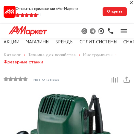
Открыть в приложении «АстМарке‪т‬»
Открыть
41
АКЦИИ
МАГАЗИНЫ
БРЕНДЫ
СПЛИТ-СИСТЕМЫ
СМА
Каталог
Техника для хозяйства
Инструменты
Фрезерные станки
нет отзывов