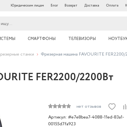
Юридическим лицам
Блог
Возврат
Доставка
Оплата
ИСТЕМЫ
СМАРТФОНЫ
ТЕЛЕВИЗОРЫ
НОУТБУ
резерные станки
Фрезерная машина FAVOURITE FER2200/
OURITE FER2200/2200Вт
нет отзывов
Артикул: #e7e8bea7-4088-11ed-83a1-
00155d7fa923