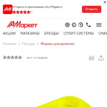
Открыть в приложении «АстМарке‪т‬»
Открыть
41
АКЦИИ
МАГАЗИНЫ
БРЕНДЫ
СПЛИТ-СИСТЕМЫ
СМА
Каталог
Посуда
Формы для выпечки
нет отзывов