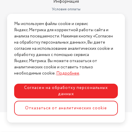
Информация
Условия оплаты
Условия доставки
Мы используем файлы cookie и сервис
Условия возврата
Яндекс.Метрика для корректной работы сайта и
Нашли ошибку на сайте?
Напишите нам
.
анализа посещаемости. Нажимая кнопку «Согласен
на обработку персональных данных», Вы даете
2026 © Интернет-магазин "АстМаркет". У нас есть всё!
согласие на использование аналитических cookie и
обработку данных с помощью сервиса
Яндекс.Метрика. Вы можете отказаться от
аналитических cookie и оставить только
Политика конфиденциальности
необходимые cookie.
Подробнее
.
Согласен на обработку персональных
данных
Разработка сайта
ASTDESIGN
Отказаться от аналитических cookie