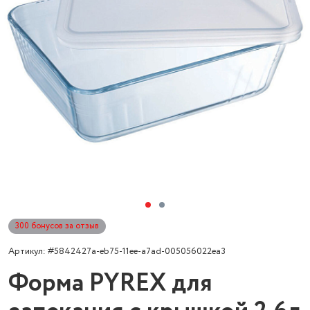
300 бонусов за отзыв
Артикул: #5842427a-eb75-11ee-a7ad-005056022ea3
Форма PYREX для