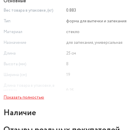
Основные
Вес товара в упаковке, (кг)
0.883
Тип
форма для выпечки и запекания
Материал
стекло
Назначение
для запекания, универсальная
Длина
25 см
Высота (мм)
8
Ширина (см)
19
Длина товара в упаковке, в
метрах
0.25
Показать полностью
Ширина товара в упаковке, в
метрах
0.19
Наличие
Высота товара в упаковке, в
метрах
0.08