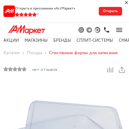
Открыть в приложении «АстМарке‪т‬»
Открыть
41
АКЦИИ
МАГАЗИНЫ
БРЕНДЫ
СПЛИТ-СИСТЕМЫ
СМА
Каталог
Посуда
Стеклянные формы для запекания
нет отзывов