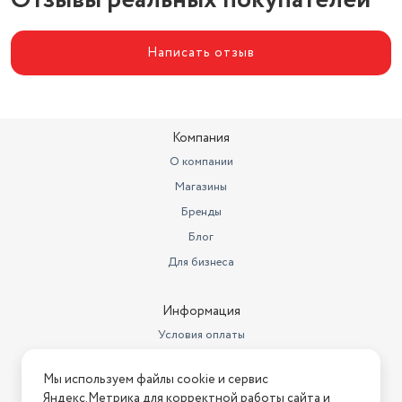
Отзывы реальных покупателей
Объем товара в упаковке, в
литрах
3.8
Написать отзыв
Диаметр (см)
19
Компания
О компании
Магазины
Бренды
Блог
Для бизнеса
Информация
Условия оплаты
Условия доставки
Мы используем файлы cookie и сервис
Условия возврата
Яндекс.Метрика для корректной работы сайта и