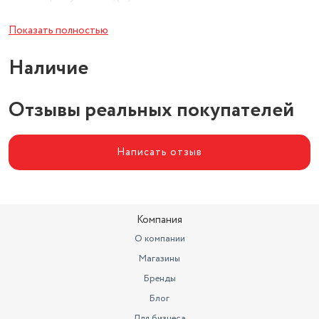
Расстояние от стены
для выпечки
Показать полностью
Тип
форма
Наличие
Форма
круглая
Линейка
Отзывы реальных покупателей
Aventure
Длина
22 см
Написать отзыв
Длина (см)
22 см
Антипригарное покрытие
есть
Компания
О компании
Магазины
Бренды
Блог
Для бизнеса