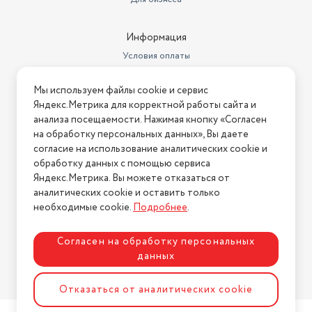
Информация
Условия оплаты
Условия доставки
Мы используем файлы cookie и сервис
Условия возврата
Яндекс.Метрика для корректной работы сайта и
Нашли ошибку на сайте?
Напишите нам
.
анализа посещаемости. Нажимая кнопку «Согласен
на обработку персональных данных», Вы даете
2026 © Интернет-магазин "АстМаркет". У нас есть всё!
согласие на использование аналитических cookie и
обработку данных с помощью сервиса
Яндекс.Метрика. Вы можете отказаться от
аналитических cookie и оставить только
Политика конфиденциальности
необходимые cookie.
Подробнее
.
Согласен на обработку персональных
данных
Разработка сайта
ASTDESIGN
Отказаться от аналитических cookie