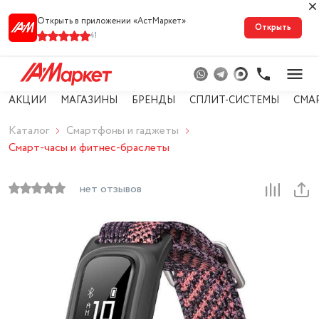
Открыть в приложении «АстМарке‪т‬»
Открыть
41
АКЦИИ
МАГАЗИНЫ
БРЕНДЫ
СПЛИТ-СИСТЕМЫ
СМА
Каталог
Смартфоны и гаджеты
Смарт-часы и фитнес-браслеты
нет отзывов