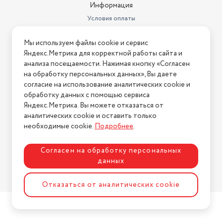
Информация
Условия оплаты
Условия доставки
Мы используем файлы cookie и сервис
Условия возврата
Яндекс.Метрика для корректной работы сайта и
Нашли ошибку на сайте?
Напишите нам
.
анализа посещаемости. Нажимая кнопку «Согласен
на обработку персональных данных», Вы даете
2026 © Интернет-магазин "АстМаркет". У нас есть всё!
согласие на использование аналитических cookie и
обработку данных с помощью сервиса
Яндекс.Метрика. Вы можете отказаться от
аналитических cookie и оставить только
Политика конфиденциальности
необходимые cookie.
Подробнее
.
Согласен на обработку персональных
данных
Разработка сайта
ASTDESIGN
Отказаться от аналитических cookie