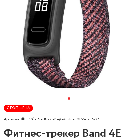
СТОП-ЦЕНА
Артикул: #15776a2c-d874-11e9-80dd-00155d7f2a34
Фитнес-трекер Band 4E