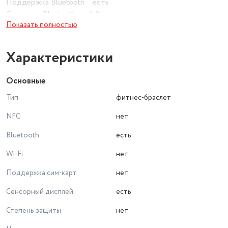
Поддержка Bluetooth есть
Стандарт Bluetooth v4.2
Показать полностью
Шагомер есть
Защита от влаги есть
Характеристики
Совместимые операционные системы Android 4.4 и выше
Основные
Емкость аккумулятора 77 мAч
Тип
фитнес-браслет
Время работы в обычном режиме 336 ч
Время работы в режиме ожидания 504 ч
NFC
нет
Возможность зарядки от USB есть
Bluetooth
есть
Время зарядки 120 мин
Wi-Fi
нет
Поддержка сим-карт
нет
Сенсорный дисплей
есть
Степень защиты
нет