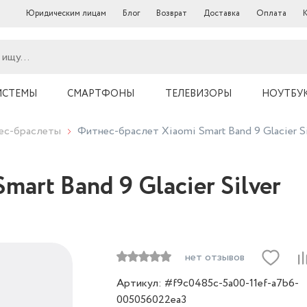
Юридическим лицам
Блог
Возврат
Доставка
Оплата
ИСТЕМЫ
СМАРТФОНЫ
ТЕЛЕВИЗОРЫ
НОУТБУ
нес-браслеты
Фитнес-браслет Xiaomi Smart Band 9 Glacier Si
art Band 9 Glacier Silver
нет отзывов
Артикул: #f9c0485c-5a00-11ef-a7b6-
005056022ea3