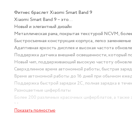
Фитнес браслет Xiaomi Smart Band 9
Xiaomi Smart Band 9 – это…
Новый и элегантный дизайн
Металлическая рама, покрытая текстурой NCVM, более 
Быстросъемная конструкция корпуса, легко заменяемые
Адаптивная яркость дисплея и высокая частота обновл
Поддержка датчика внешней освещенности, который поз
Новый чип, поддерживающий высокую частоту обновлени
Сверхдлинное время автономной работы, быстрая заряд
Время автономной работы до 16 дней при обычном ежед
Поддержка быстрой зарядки 2C, полная зарядка в течени
Разноцветные циферблаты
Более 200 различных красочных циферблатов, а также 
Мониторинг состояния здоровья в течение всего дня
Показать полностью
Измерение уровня SpO2 в течение всего дня, непрерывн
мониторинг дыхания во время сна.
Профессиональный анализ тренировок