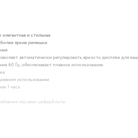
элегантная и стильная.
 более яркие ремешки.
ения
воляет автоматически регулировать яркость дисплея для ваши
я 60 Гц, обеспечивает плавное использование.
ка
невном использовании.
е 1 часа.
забавные игровые циферблаты.
ый мониторинг сна, 24-часовой мониторинг сердечного ритма и