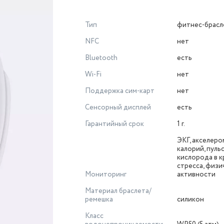
Тип
фитнес-брасл
NFC
нет
Bluetooth
есть
Wi-Fi
нет
Поддержка сим-карт
нет
Сенсорный дисплей
есть
Гарантийный срок
1 г.
ЭКГ, акселеро
калорий, пульс
кислорода в к
стресса, физи
Мониторинг
активности
Материал браслета/
ремешка
силикон
Класс