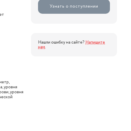
Узнать о поступлении
ет
Нашли ошибку на сайте?
Напишите
нам
.
метр,
а, уровня
рови, уровня
ческой