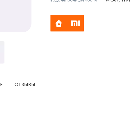
водонепроницаемости
WR50 (5 атм)
Е
ОТЗЫВЫ