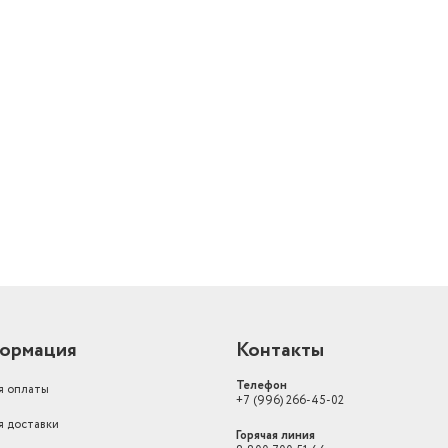
Функции экрана
сенсорный экран
Совместимость с ОС
Android, iOS
Форма корпуса часов
овал
й
Размер ремешка
210 мм
Тип стекла
устойчивое к царапи
Артикул Маркета
5346514032
Экран
1.62" AMOLED
ормация
Контакты
Телефон
я оплаты
+7 (996) 266-45-02
я доставки
Горячая линия