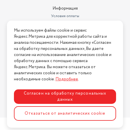
Информация
Условия оплаты
Условия доставки
Мы используем файлы cookie и сервис
Условия возврата
Яндекс.Метрика для корректной работы сайта и
Нашли ошибку на сайте?
Напишите нам
.
анализа посещаемости. Нажимая кнопку «Согласен
на обработку персональных данных», Вы даете
2026 © Интернет-магазин "АстМаркет". У нас есть всё!
согласие на использование аналитических cookie и
обработку данных с помощью сервиса
Яндекс.Метрика. Вы можете отказаться от
аналитических cookie и оставить только
Политика конфиденциальности
необходимые cookie.
Подробнее
.
Согласен на обработку персональных
данных
Разработка сайта
ASTDESIGN
Отказаться от аналитических cookie