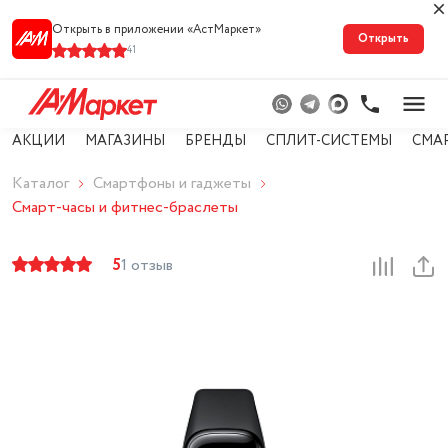
Открыть в приложении «АстМарке‪т‬»
Открыть
41
АКЦИИ
МАГАЗИНЫ
БРЕНДЫ
СПЛИТ-СИСТЕМЫ
СМА
Каталог
Смартфоны и гаджеты
Смарт-часы и фитнес-браслеты
5
1 отзыв