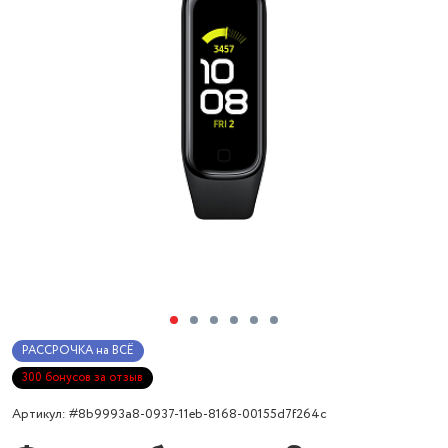
РАССРОЧКА на ВСЁ
300 бонусов за отзыв
Артикул: #8b9993a8-0937-11eb-8168-00155d7f264c