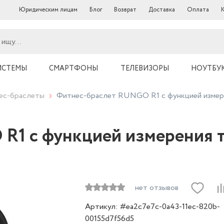
Юридическим лицам
Блог
Возврат
Доставка
Оплата
ИСТЕМЫ
СМАРТФОНЫ
ТЕЛЕВИЗОРЫ
НОУТБУ
нес-браслеты
Фитнес-браслет RUNGO R1 с функцией измере
R1 с функцией измерения т
нет отзывов
Артикул: #ea2c7e7c-0a43-11ec-820b-
00155d7f56d5