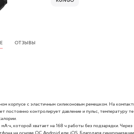
RUNGO
Е
ОТЗЫВЫ
ном корпусе с эластичным силиконовым ремешком. На компак
ет постоянно контролирует давление и пульс, температуру те
калории.
А∙ч, которой хватает на 168 ч работы без подзарядки. Через
фона на основе ОС Android или iOS. Благодаря синхронизации