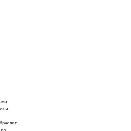
тном
ла и
 браслет
 по