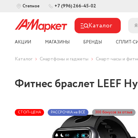
+7 (996) 266-45-02
Степное
Каталог
АКЦИИ
МАГАЗИНЫ
БРЕНДЫ
СПЛИТ-С
Каталог
Смартфоны и гаджеты
Смарт-часы и фит
Фитнес браслет LEEF Hy
СТОП-ЦЕНА
РАССРОЧКА на ВСЁ
300 бонусов за отзыв