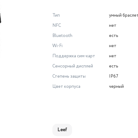
Тип
умный брасле
NFC
нет
Bluetooth
есть
Wi-Fi
нет
Поддержка сим-карт
нет
Сенсорный дисплей
есть
Степень защиты
IP67
Цвет корпуса
черный
Leef