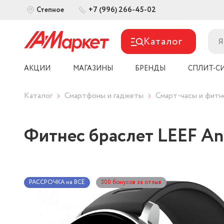
+7 (996) 266-45-02
Степное
Каталог
АКЦИИ
МАГАЗИНЫ
БРЕНДЫ
СПЛИТ-С
Каталог
Смартфоны и гаджеты
Смарт-часы и фит
Фитнес браслет LEEF And
РАССРОЧКА на ВСЁ
300 бонусов за отзыв