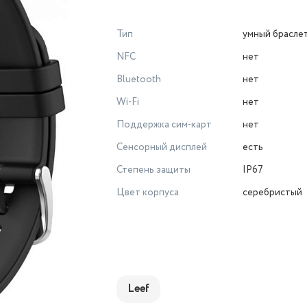
Тип
умный брасле
NFC
нет
Bluetooth
нет
Wi-Fi
нет
Поддержка сим-карт
нет
Сенсорный дисплей
есть
Степень защиты
IP67
Цвет корпуса
серебристый
Leef