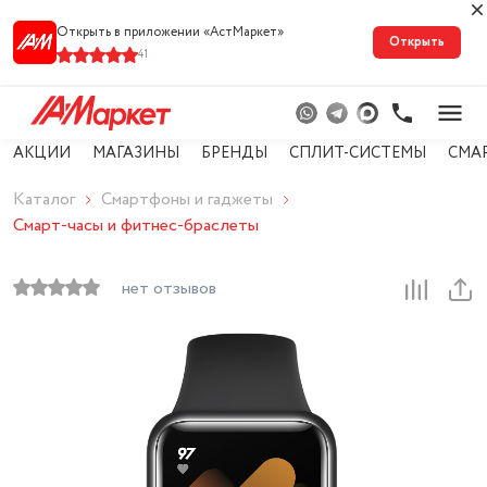
Открыть в приложении «АстМарке‪т‬»
Открыть
41
АКЦИИ
МАГАЗИНЫ
БРЕНДЫ
СПЛИТ-СИСТЕМЫ
СМА
Каталог
Смартфоны и гаджеты
Смарт-часы и фитнес-браслеты
нет отзывов