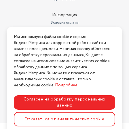
Минимальная поддерживаемая
версия Android
6
Информация
Производитель
HUAWEI
Условия оплаты
Цвет корпуса
черный
Условия доставки
Мы используем файлы cookie и сервис
Условия возврата
более 4000 циферблатов, 96
Яндекс.Метрика для корректной работы сайта и
режимов тренировки,
Нашли ошибку на сайте?
Напишите нам
.
анализа посещаемости. Нажимая кнопку «Согласен
Дополнительная информация
дыхательные упражнения
на обработку персональных данных», Вы даете
2026 © Интернет-магазин "АстМаркет". У нас есть всё!
Разрешение
194x368
согласие на использование аналитических cookie и
обработку данных с помощью сервиса
Диагональ
1.47"
Яндекс.Метрика. Вы можете отказаться от
аналитических cookie и оставить только
Политика конфиденциальности
воспроизведение аудио,
необходимые cookie.
Подробнее
.
Особенности
магнитная зарядка
Линейка
Huawei Band 7
Согласен на обработку персональных
данных
Минимальная поддерживаемая
версия iOS
9
Разработка сайта
ASTDESIGN
Отказаться от аналитических cookie
уведомление о входящем
Телефонные звонки
звонке