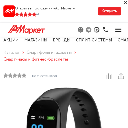
Открыть в приложении «АстМарке‪т‬»
Открыть
41
АКЦИИ
МАГАЗИНЫ
БРЕНДЫ
СПЛИТ-СИСТЕМЫ
СМА
Каталог
Смартфоны и гаджеты
Смарт-часы и фитнес-браслеты
нет отзывов