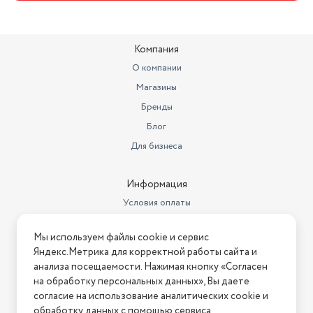
Компания
О компании
Магазины
Бренды
Блог
Для бизнеса
Информация
Условия оплаты
Условия доставки
Мы используем файлы cookie и сервис
Условия возврата
Яндекс.Метрика для корректной работы сайта и
Нашли ошибку на сайте?
Напишите нам
.
анализа посещаемости. Нажимая кнопку «Согласен
на обработку персональных данных», Вы даете
2026 © Интернет-магазин "АстМаркет". У нас есть всё!
согласие на использование аналитических cookie и
обработку данных с помощью сервиса