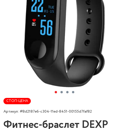
СТОП-ЦЕНА
Артикул: #8d2187e6-c304-11ed-8451-00155d7faf82
Фитнес-браслет DEXP