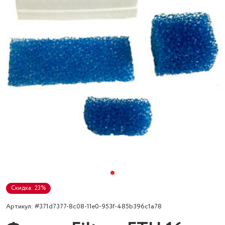
Скидка: 23%
Артикул: #371d7377-8c08-11e0-953f-485b396c1a78