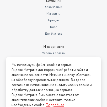
Компания
О компании
Магазины
Бренды
Блог
Для бизнеса
Информация
Условия оплаты
Условия доставки
Мы используем файлы cookie и сервис
Условия возврата
Яндекс.Метрика для корректной работы сайта и
Нашли ошибку на сайте?
Напишите нам
.
анализа посещаемости. Нажимая кнопку «Согласен
на обработку персональных данных», Вы даете
2026 © Интернет-магазин "АстМаркет". У нас есть всё!
согласие на использование аналитических cookie и
обработку данных с помощью сервиса
Яндекс.Метрика. Вы можете отказаться от
аналитических cookie и оставить только
Политика конфиденциальности
необходимые cookie.
Подробнее
.