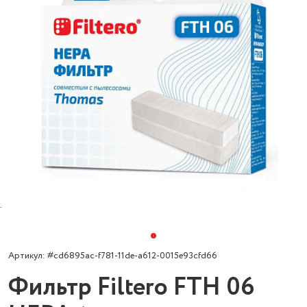
Артикул: #cd6895ac-f781-11de-a612-0015e93cfd66
Фильтр Filtero FTH 06