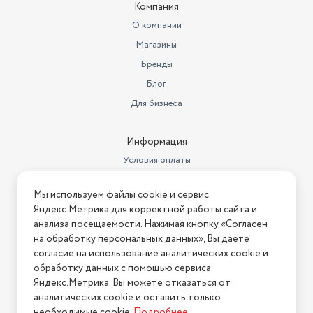
Компания
О компании
Магазины
Бренды
Блог
Для бизнеса
Информация
Условия оплаты
Условия доставки
Мы используем файлы cookie и сервис
Условия возврата
Яндекс.Метрика для корректной работы сайта и
Нашли ошибку на сайте?
Напишите нам
.
анализа посещаемости. Нажимая кнопку «Согласен
на обработку персональных данных», Вы даете
2026 © Интернет-магазин "АстМаркет". У нас есть всё!
согласие на использование аналитических cookie и
обработку данных с помощью сервиса
Яндекс.Метрика. Вы можете отказаться от
аналитических cookie и оставить только
Политика конфиденциальности
необходимые cookie.
Подробнее
.